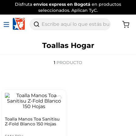
Disfruta
envíos express en Bogotá
en productos
seleccionados. Aplican TyC.
Escribe aquí lo que estás buscando
Toallas Hogar
1
PRODUCTO
Toalla Manos Toa Sanitisu
Z-Fold Blanco 150 Hojas