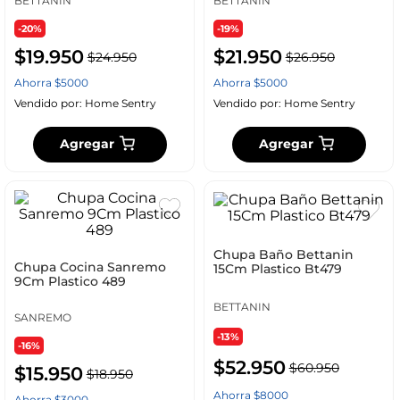
BETTANIN
BETTANIN
-20%
-19%
$
19
.
950
$
21
.
950
$
24
.
950
$
26
.
950
Ahorra
$
5000
Ahorra
$
5000
Vendido por:
Home Sentry
Vendido por:
Home Sentry
Agregar
Agregar
Chupa Baño Bettanin
Chupa Cocina Sanremo
15Cm Plastico Bt479
9Cm Plastico 489
BETTANIN
SANREMO
-13%
-16%
$
52
.
950
$
60
.
950
$
15
.
950
$
18
.
950
Ahorra
$
8000
Ahorra
$
3000