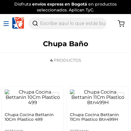
Disfruta
envíos express en Bogotá
en productos
seleccionados. Aplican TyC.
Escribe aquí lo que estás buscando
Chupa Baño
4
PRODUCTOS
Chupa Cocina Bettanin
Chupa Cocina Bettanin
10Cm Plastico 499
11Cm Plastico Btn499H