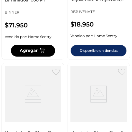
Laminados 1000 Ml
Licos Rejuvenate 947
REJUVENATE
BINNER
$
18
.
950
$
71
.
950
Vendido por:
Home Sentry
Vendido por:
Home Sentry
Agregar
Disponible en tiendas