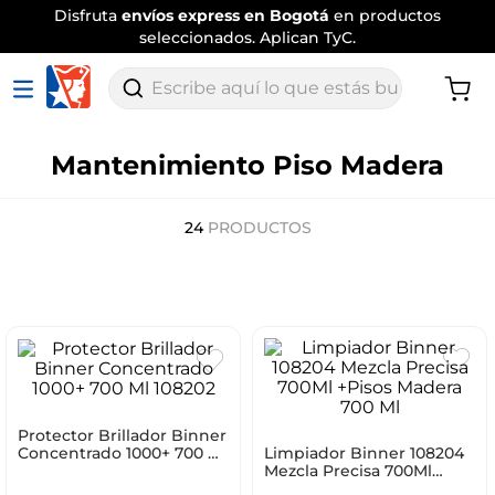
Envío
tradicional gratis
por compras
superiores a $120.000
.
Aplican TyC
Escribe aquí lo que estás buscando
Mantenimiento Piso Madera
24
PRODUCTOS
Protector Brillador Binner
Limpiador Binner 108204
Concentrado 1000+ 700 Ml
Mezcla Precisa 700Ml
108202
+Pisos Madera 700 Ml