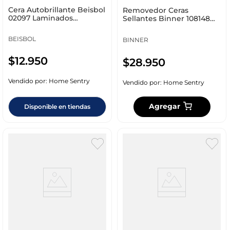
Cera Autobrillante Beisbol
Removedor Ceras
02097 Laminados
Sellantes Binner 108148
Doypack Bambu 450 Ml
Pisos Madera 700 Ml
BEISBOL
BINNER
$
12
.
950
$
28
.
950
Vendido por:
Home Sentry
Vendido por:
Home Sentry
Agregar
Disponible en tiendas