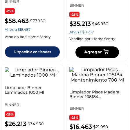
BINNER
BINNER
-25%
-25%
$
58
.
463
$
77
.
950
$
35
.
213
$
46
.
950
Ahorra
$
19
.
487
Ahorra
$
11
.
737
Vendido por:
Home Sentry
Vendido por:
Home Sentry
Agregar
Disponible en tiendas
Limpiador Binner
Limpiador Pisos Madera
Laminados 1000 Ml
Binner 108184
Mantenimiento 700 Ml
BINNER
BINNER
-25%
-25%
$
26
.
213
$
34
.
950
$
16
.
463
$
21
.
950