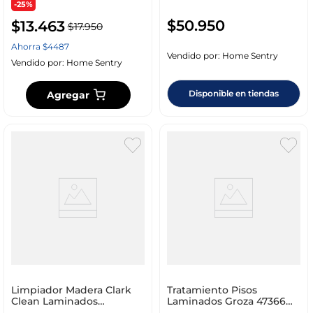
-25%
$
50
.
950
$
13
.
463
$
17
.
950
Ahorra
$
4487
Vendido por:
Home Sentry
Vendido por:
Home Sentry
Disponible en tiendas
Agregar
Limpiador Madera Clark
Tratamiento Pisos
Clean Laminados
Laminados Groza 47366
701000054
Multicolor 600 Ml