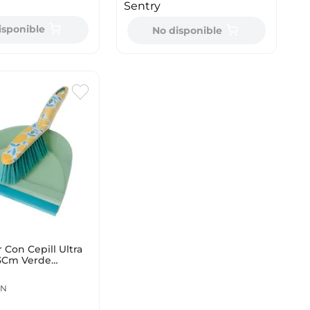
Sentry
isponible
No disponible
Con Cepill Ultra
3Cm Verde
44191
AN