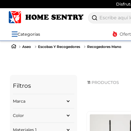
Env
Escribe aquí lo q
Ofer
Categorías
Aseo
Escobas Y Recogedores
Recogedores Mano
11
PRODUCTOS
Filtros
Marca
ULTRA CLEAN
Color
EXPRESSIONS
5FIVE
GRIS
STERILITE
Materiales 1