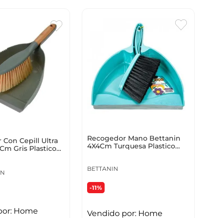
Recogedor Mano Bettanin
Con Cepill Ultra
4X4Cm Turquesa Plastico
Cm Gris Plastico
Btn120H
BETTANIN
AN
-11%
por:
Home
Vendido por:
Home