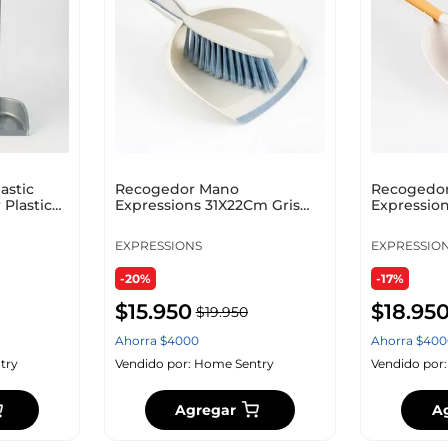
10
.
zapatero
astic
Recogedor Mano
Recogedo
 Plastico
Expressions 31X22Cm Gris
Expressio
Plastico 2305011
Blanco Ba
23220
EXPRESSIONS
EXPRESSIO
-20%
-17%
$
15
.
950
$
18
.
95
$
19
.
950
Ahorra
$
4000
Ahorra
$
400
try
Vendido por:
Home Sentry
Vendido por
Agregar
A