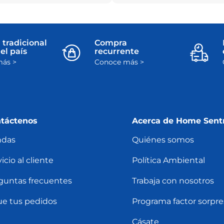
 tradicional
Compra
el país
recurrente
ás >
Conoce más >
táctenos
Acerca de Home Sent
ndas
Quiénes somos
icio al cliente
Política Ambiental
guntas frecuentes
Trabaja con nosotros
ue tus pedidos
Programa factor sorpre
Cásate