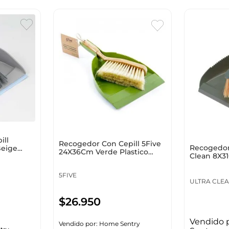
ill
Recogedor Con Cepill 5Five
Recogedor 
Beige
24X36Cm Verde Plastico
Clean 8X31
141369
12300004
5FIVE
ULTRA CLE
$
26
.
950
Vendido 
Vendido por:
Home Sentry