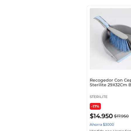
Recogedor Con Cep
Sterilite 29X32Cm 
Plastico 733_0092
STERILITE
-17%
$
14
.
950
$
17
.
950
Ahorra
$
3000