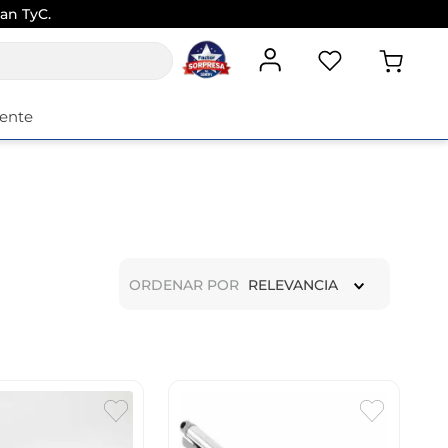
n TyC
iente
ORDENAR POR
RELEVANCIA