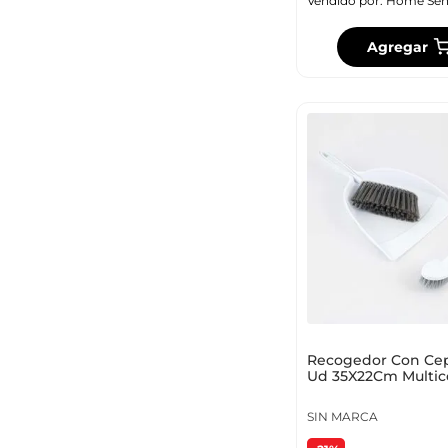
Vendido por:
Home Sen
Agregar
Recogedor Con Cepi
Ud 35X22Cm Multic
Plastico 733_5
SIN MARCA