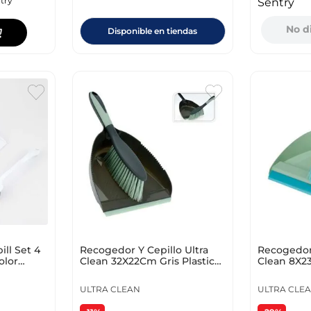
try
Sentry
No d
Disponible en tiendas
ll Set 4
Recogedor Y Cepillo Ultra
Recogedor 
olor
Clean 32X22Cm Gris Plastico
Clean 8X2
123000120
Plastico 31
ULTRA CLEAN
ULTRA CLE