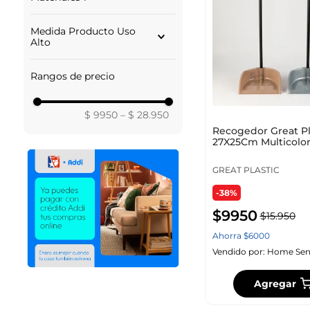
VERDE
SIN MARCA
MULTICOLOR
PLASTICO
GREAT PLASTIC
TURQUESA
Medida Producto Uso
BAMBU PLASTICO
BETTANIN
Alto
BLANCO
BEIGE
22.00
Rangos de precio
4.50
36.50
32.00
$ 9950
–
$ 28.950
31.50
Recogedor Great Pl
25.00
27X25Cm Multicolor
23.00
3006
22.30
GREAT PLASTIC
-38%
$
9950
$
15
.
950
Ahorra
$
6000
Vendido por:
Home Sen
Agregar