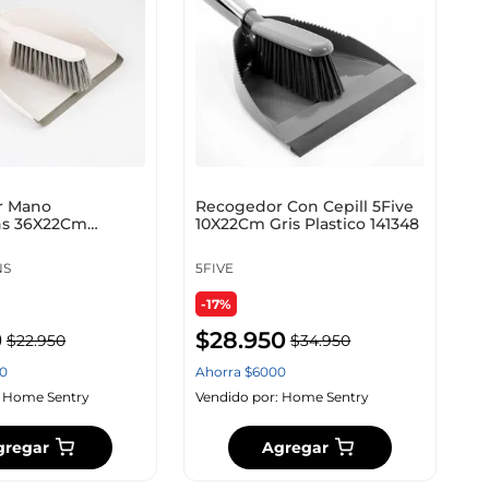
r Mano
Recogedor Con Cepill 5Five
ns 36X22Cm
10X22Cm Gris Plastico 141348
mbu Plastico
NS
5FIVE
-17%
0
$
28
.
950
$
22
.
950
$
34
.
950
0
Ahorra
$
6000
:
Home Sentry
Vendido por:
Home Sentry
gregar
Agregar