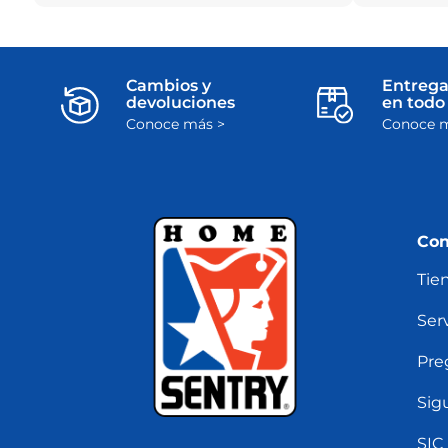
Cambios y
Entrega
devoluciones
en todo 
Conoce más >
Conoce m
Con
Tie
Serv
Pre
Sig
SIC