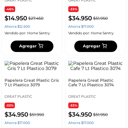
GREAT PLASTIC
GREAT PLASTIC
-46%
-33%
$
14
.
950
$
34
.
950
$
27
.
450
$
51
.
950
Ahorra
$
12
.
500
Ahorra
$
17
.
000
Vendido por:
Home Sentry
Vendido por:
Home Sentry
Agregar
Agregar
Papelera Great Plastic Gris
Papelera Great Plastic
7 Lt Plastico 3079
Cafe 7 Lt Plastico 3074
GREAT PLASTIC
GREAT PLASTIC
-33%
-33%
$
34
.
950
$
34
.
950
$
51
.
950
$
51
.
950
Ahorra
$
17
.
000
Ahorra
$
17
.
000