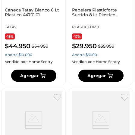
Caneca Tatay Blanco 6 Lt
Papelera Plasticforte
Plastico 44701.01
Surtido 8 Lt Plastico
119781A
TATAY
PLASTICFORTE
-18%
-17%
$
44
.
950
$
29
.
950
$
54
.
950
$
35
.
950
Ahorra
$
10
.
000
Ahorra
$
6000
Vendido por:
Home Sentry
Vendido por:
Home Sentry
Agregar
Agregar