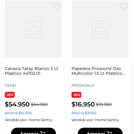
Caneca Tatay Blanco 3 Lt
Papelera Proworld Oso
Plastico 44702.01
Multicolor 1.5 Lt Plastico
014000080
TATAY
PROWORLD
-15%
-15%
$
54
.
950
$
16
.
950
$
64
.
950
$
19
.
950
Ahorra
$
10
.
000
Ahorra
$
3000
Vendido por:
Home Sentry
Vendido por:
Home Sentry
Agregar
Agregar