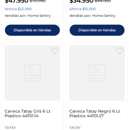
$
47
.
950
$
34
.
950
$
70
.
950
$
44
.
950
Ahorra
$
23
.
000
Ahorra
$
10
.
000
Vendido por:
Home Sentry
Vendido por:
Home Sentry
Disponible en tiendas
Disponible en tiendas
Caneca Tatay Gris 6 Lt
Caneca Tatay Negro 6 Lt
Plastico 44701.14
Plastico 44701.27
TATAY
TATAY