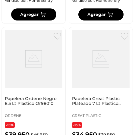
Vendido por:
Home Sentry
Vendido por:
Home Sentry
Agregar
Agregar
Papelera Ordene Negro
Papelera Great Plastic
8.5 Lt Plastico Or98010
Plateado 7 Lt Plastico
3066
ORDENE
GREAT PLASTIC
-15%
-13%
$
39
.
950
$
34
.
950
$
46
.
950
$
39
.
950