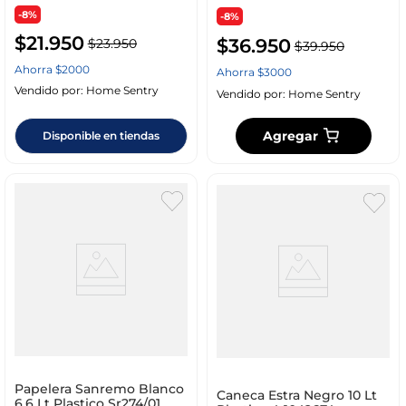
-8%
-8%
$
21
.
950
$
36
.
950
$
23
.
950
$
39
.
950
Ahorra
$
2000
Ahorra
$
3000
Vendido por:
Home Sentry
Vendido por:
Home Sentry
Agregar
Disponible en tiendas
Papelera Sanremo Blanco
Caneca Estra Negro 10 Lt
6.6 Lt Plastico Sr274/01