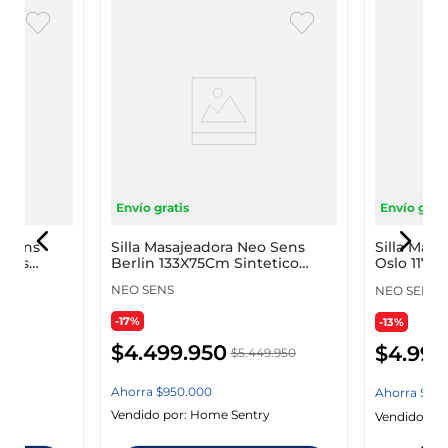
Envío gratis
Envío grati
o Sens
Silla Masajeadora Neo Sens
Silla Mas
Gris
Berlin 133X75Cm Sintetico
Oslo 117X
Berlin
NEO SENS
NEO SENS
-17%
-13%
$
4
.
499
.
950
$
4
.
999
950
$
5
.
449
.
950
Ahorra
$
950
.
000
Ahorra
$
74
y
Vendido por:
Home Sentry
Vendido por