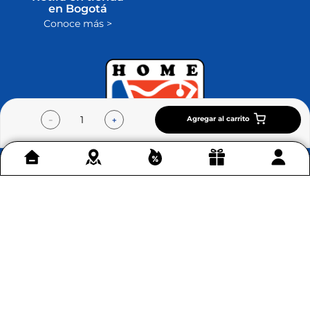
en Bogotá
Conoce más >
Agregar al carrito
－
＋
Contáctenos
+
Acerca de Home Sentry
+
Permítenos ayudarte
+