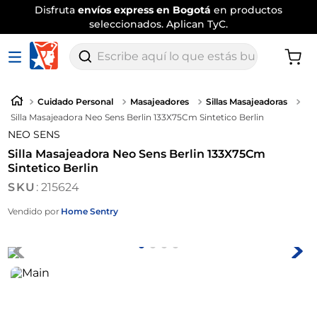
Disfruta
envíos express en Bogotá
en productos
seleccionados. Aplican TyC.
Escribe aquí lo que estás buscando
Cuidado Personal
Masajeadores
Sillas Masajeadoras
Silla Masajeadora Neo Sens Berlin 133X75Cm Sintetico Berlin
NEO SENS
Silla Masajeadora Neo Sens Berlin 133X75Cm
Sintetico Berlin
:
215624
Vendido por
Home Sentry