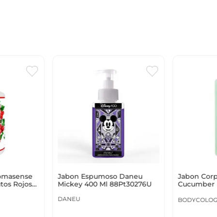
romasense
Jabon Espumoso Daneu
Jabon Corp
utos Rojos
Mickey 400 Ml 88Pt30276U
Cucumber 
104503
DANEU
BODYCOLOG