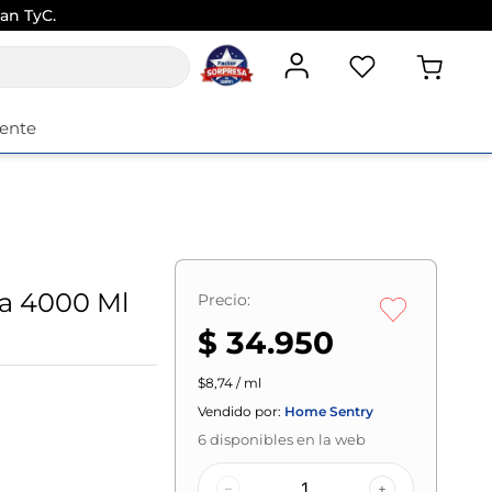
an TyC.
iente
fa 4000 Ml
Precio:
$ 34.950
$8,74 / ml
Vendido por:
Home Sentry
6
disponibles en la web
–
+