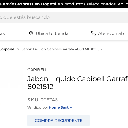
ta
envíos express en Bogotá
en productos seleccionados. Aplic
ue estás buscando
tas
Ubica tu tienda
Atención al cl
Términos más buscados
1
.
scrub daddy
Corporal
Jabon Liquido Capibell Garrafa 4000 Ml 8021512
2
.
escritorio
3
.
vajilla
CAPIBELL
4
.
silla
Jabon Liquido Capibell Garra
8021512
5
.
closet
6
.
espejo
:
208746
7
.
vajillas
Vendido por
Home Sentry
8
.
cafetera
9
.
zapatero