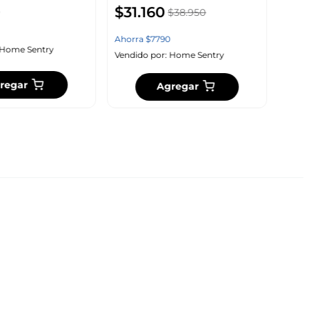
$
31
.
160
$
38
.
950
Vendi
Ahorra
$
7790
Home Sentry
Vendido por:
Home Sentry
regar
Agregar