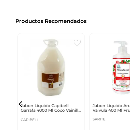
Productos Recomendados
ojos
Jabon Liquido A
Jabon Liquido Capibell
Valvula 400 Ml Fr
Garrafa 4000 Ml Coco Vainilla
Aab414
8021695
SPRITE
CAPIBELL