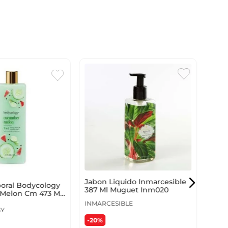
Jabo
387 
INMA
-20
Jabon Liquido Inmarcesible
oral Bodycology
387 Ml Muguet Inm020
$
31
Melon Cm 473 Ml
INMARCESIBLE
Y
-20%
Ahor