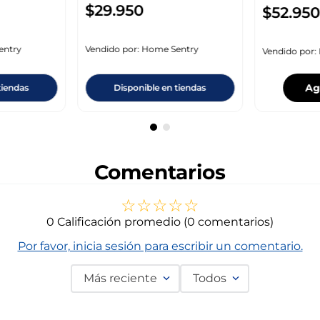
$
29
.
950
$
52
.
950
entry
Vendido por:
Home Sentry
Vendido por:
Ag
tiendas
Disponible en tiendas
Comentarios
☆
☆
☆
☆
☆
0 Calificación promedio
(0 comentarios)
Por favor, inicia sesión para escribir un comentario.
Más reciente
Todos