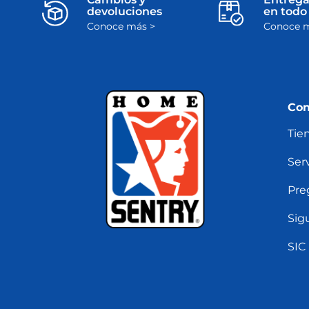
devoluciones
en todo 
Conoce más >
Conoce m
Con
Tie
Serv
Pre
Sig
SIC