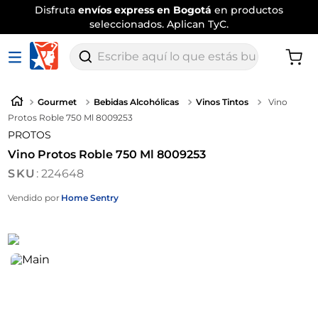
Disfruta
envíos express en Bogotá
en productos
seleccionados. Aplican TyC.
Escribe aquí lo que estás buscando
Gourmet
Bebidas Alcohólicas
Vinos Tintos
Vino
Protos Roble 750 Ml 8009253
PROTOS
Vino Protos Roble 750 Ml 8009253
:
224648
Vendido por
Home Sentry