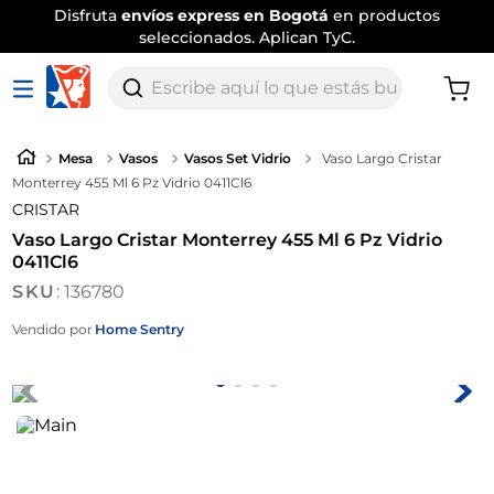
Disfruta
envíos express en Bogotá
en productos
seleccionados. Aplican TyC.
Escribe aquí lo que estás buscando
Mesa
Vasos
Vasos Set Vidrio
Vaso Largo Cristar
Monterrey 455 Ml 6 Pz Vidrio 0411Cl6
CRISTAR
Vaso Largo Cristar Monterrey 455 Ml 6 Pz Vidrio
0411Cl6
:
136780
Vendido por
Home Sentry