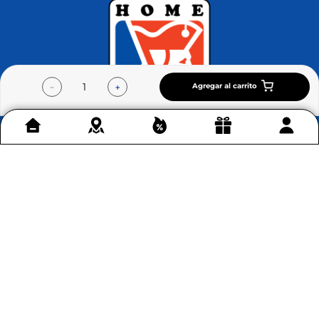
Agregar al carrito
－
＋
Contáctenos
+
Acerca de Home Sentry
+
Permítenos ayudarte
+