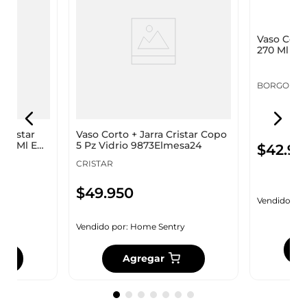
 Cristar
Vaso Corto + Jarra Cristar Copo
Vaso Cort
458 Ml En
5 Pz Vidrio 9873Elmesa24
270 Ml 3 U
CRISTAR
BORGONO
$
49
.
950
$
42
.
95
y
Vendido por:
Home Sentry
Vendido por
Agregar