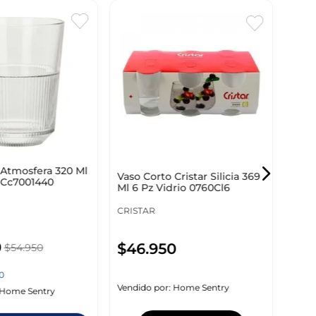
Vaso
Ml 6
CRIS
 Atmosfera 320 Ml
Vaso Corto Cristar Silicia 369
o Cc7001440
Ml 6 Pz Vidrio 0760Cl6
$
3
CRISTAR
0
$
46
.
950
$
54
.
950
Vendi
0
Vendido por:
Home Sentry
Home Sentry