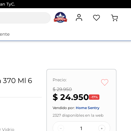
an TyC.
iente
 370 Ml 6
Precio:
$ 29.950
$ 24.950
-
17
%
Vendido por:
Home Sentry
2327
disponibles en la web
–
+
 Vidrio