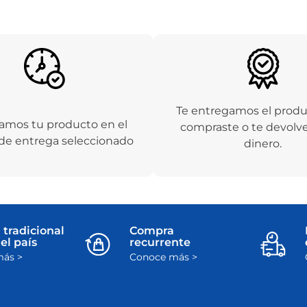
Te entregamos el prod
amos tu producto en el
compraste o te devolv
de entrega seleccionado
dinero.
 tradicional
Compra
el país
recurrente
ás >
Conoce más >