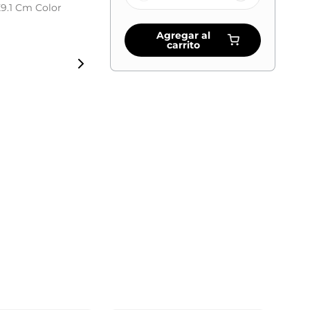
X9.1 Cm Color
Agregar al
carrito