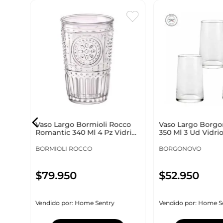
co
rio
Vaso Largo Bormioli Rocco
Vaso Largo Borgon
Romantic 340 Ml 4 Pz Vidrio
350 Ml 3 Ud Vidrio
008146
BORMIOLI ROCCO
BORGONOVO
$
79
.
950
$
52
.
950
Vendido por:
Home Sentry
Vendido por:
Home S