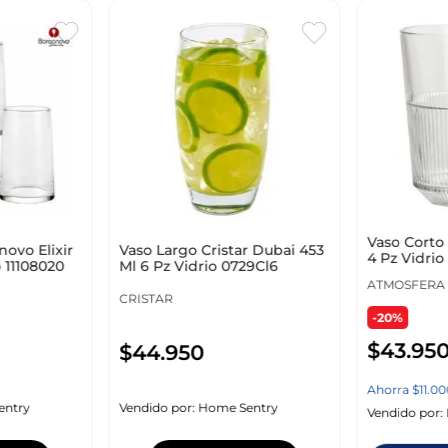
Vaso Corto
ovo Elixir
Vaso Largo Cristar Dubai 453
4 Pz Vidri
 11108020
Ml 6 Pz Vidrio 0729Cl6
ATMOSFERA
CRISTAR
-20%
$
43
.
95
$
44
.
950
Ahorra
$
11
.
00
entry
Vendido por:
Home Sentry
Vendido por: