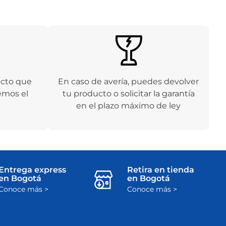
ucto que
En caso de avería, puedes devolver
emos el
tu producto o solicitar la garantía
en el plazo máximo de ley
Entrega express
Retira en tienda
en Bogotá
en Bogotá
Conoce más >
Conoce más >