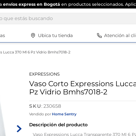
ta
envíos express en Bogotá
en productos seleccionados. Aplic
ue estás buscando
tas
Ubica tu tienda
Atención al cl
Términos más buscados
1
.
scrub daddy
s Lucca 370 Ml 6 Pz Vidrio Bmhs7018-2
2
.
escritorio
3
.
vajilla
EXPRESSIONS
4
.
silla
Vaso Corto Expressions Lucca
Pz Vidrio Bmhs7018-2
5
.
closet
6
.
espejo
:
230658
7
.
vajillas
Vendido por
Home Sentry
8
.
cafetera
Descripción del producto
9
.
zapatero
Vaso Expressions Lucca Transparente 370 Ml 6 Pz