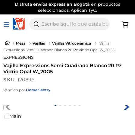
Disfruta
envíos express en Bogotá
en productos
seleccionados. Aplican TyC.
Escribe aquí lo que estás buscando
Mesa
Vajillas
Vajillas Vitrocerámica
Vajilla
Expressions Semi Cuadrada Blanco 20 Pz Vidrio Opal W_20G5
EXPRESSIONS
Vajilla Expressions Semi Cuadrada Blanco 20 Pz
Vidrio Opal W_20G5
:
120896
Vendido por
Home Sentry