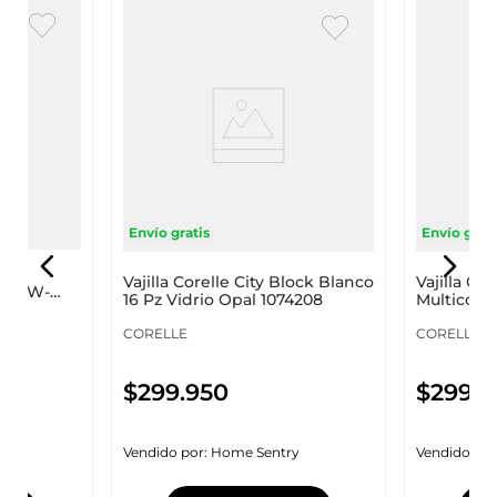
Envío gratis
Envío grati
ral
Vajilla Corelle City Block Blanco
Vajilla Co
Opal W-
16 Pz Vidrio Opal 1074208
Multicolor
1119403
CORELLE
CORELLE
$
299
.
950
$
299
.
9
Vendido por:
Home Sentry
Vendido por
y