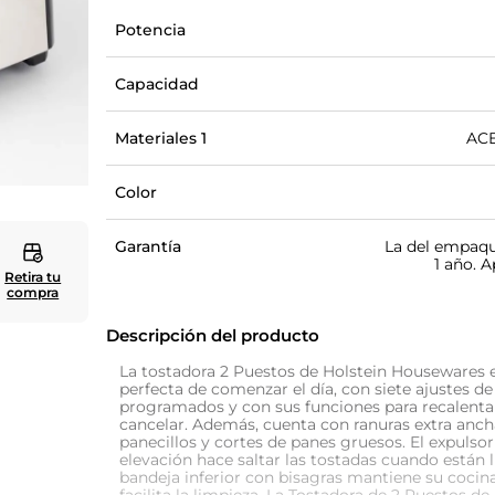
Potencia
10
.
cuadros
Capacidad
Materiales 1
AC
Color
Garantía
La del empaque
1 año. 
Retira tu
compra
Descripción del producto
La tostadora 2 Puestos de Holstein Housewares 
perfecta de comenzar el día, con siete ajustes d
programados y con sus funciones para recalenta
cancelar. Además, cuenta con ranuras extra anch
panecillos y cortes de panes gruesos. El expulsor
elevación hace saltar las tostadas cuando están li
bandeja inferior con bisagras mantiene su cocin