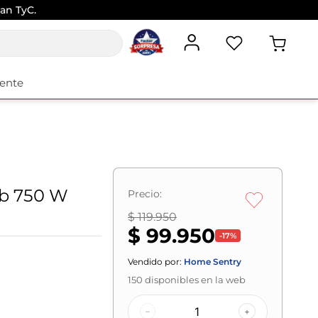
an TyC.
iente
Rb 750 W
Precio:
$ 119.950
$ 99.950
-
17
%
Vendido por:
Home Sentry
150
disponibles en la web
–
+