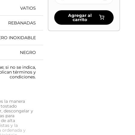
VATIOS
Agregar al
carrito
REBANADAS
ERO INOXIDABLE
NEGRO
; si no se indica,
Aplican términos y
condiciones.
es la manera
e tostado
r, descongelar y
as para
 de alta
stas y la
a ordenada y