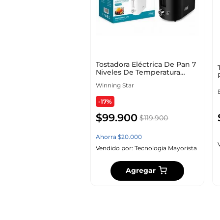
Tostadora Eléctrica De Pan 7
Niveles De Temperatura
750w Winning Star
Winning Star
-17%
$
99
.
900
$
119
.
900
Ahorra
$
20
.
000
Vendido por:
Tecnologia Mayorista
Agregar