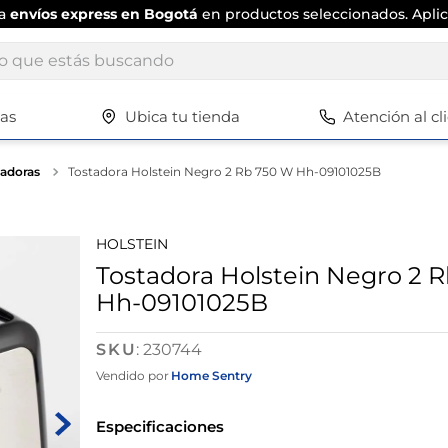
ta
envíos express en Bogotá
en productos seleccionados. Aplic
ue estás buscando
tas
Ubica tu tienda
Atención al cl
Términos más buscados
1
.
scrub daddy
tadoras
Tostadora Holstein Negro 2 Rb 750 W Hh-09101025B
2
.
escritorio
3
.
vajilla
HOLSTEIN
4
.
silla
Tostadora Holstein Negro 2 
Hh-09101025B
5
.
closet
6
.
espejo
:
230744
7
.
vajillas
Vendido por
Home Sentry
8
.
cafetera
Especificaciones
9
.
zapatero