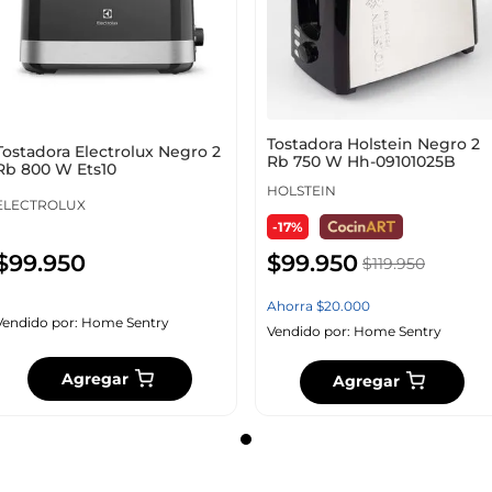
Tostadora Holstein Negro 2
Tostadora Electrolux Negro 2
Rb 750 W Hh-09101025B
Rb 800 W Ets10
HOLSTEIN
ELECTROLUX
-17%
$
99
.
950
$
99
.
950
$
119
.
950
Ahorra
$
20
.
000
Vendido por:
Home Sentry
Vendido por:
Home Sentry
Agregar
Agregar