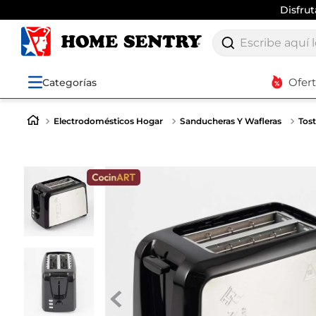
Disfru
Escribe aquí lo q
Ofer
Categorías
Electrodomésticos Hogar
Sanducheras Y Wafleras
Tos