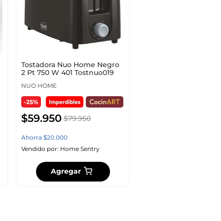
Tostadora Nuo Home Negro
2 Pt 750 W 401 Tostnuo019
NUO HOME
-25%
$
59
.
950
$
79
.
950
Ahorra
$
20
.
000
Vendido por:
Home Sentry
Agregar