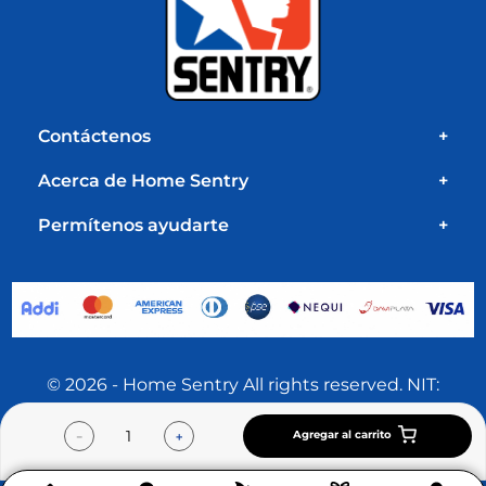
Contáctenos
+
Acerca de Home Sentry
+
Permítenos ayudarte
+
© 2026 - Home Sentry All rights reserved. NIT:
860.001.584-4
Agregar al carrito
－
＋