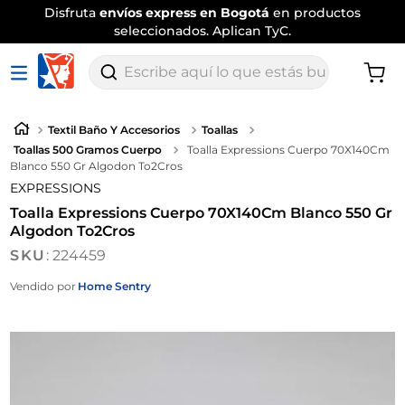
Disfruta
envíos express en Bogotá
en productos
seleccionados. Aplican TyC.
Escribe aquí lo que estás buscando
Textil Baño Y Accesorios
Toallas
Toallas 500 Gramos Cuerpo
Toalla Expressions Cuerpo 70X140Cm
Blanco 550 Gr Algodon To2Cros
EXPRESSIONS
Toalla Expressions Cuerpo 70X140Cm Blanco 550 Gr
Algodon To2Cros
:
224459
Vendido por
Home Sentry