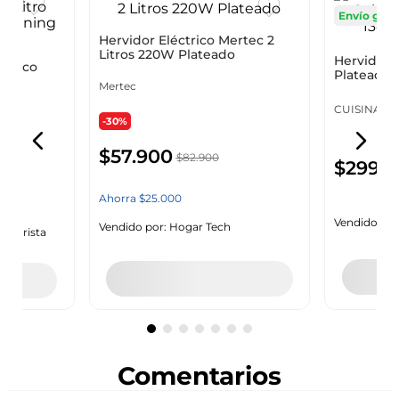
Envío grati
ctrico
Hervidor Eléctrico Mertec 2
Hervidor E
Litros 220W Plateado
Plateado 1
tar
Inoxid
Mertec
CUISINART
-30%
$
57
.
900
$
299
.
9
$
82
.
900
Ahorra
$
25
.
000
Vendido por
Mayorista
Vendido por:
Hogar Tech