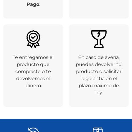
Respaldamos tus
Entregamos tu
compras a través de
producto en el
la plataforma de
tiempo de entrega
Addi
y
Mercado
seleccionado
Pago
.
Te entregamos el
En caso de avería,
producto que
puedes devolver tu
compraste o te
producto o solicitar
devolvemos el
la garantía en el