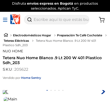
Disfruta
envíos express en Bogotá
en productos
seleccionados. Aplican TyC.
Escribe aquí lo que estás buscando
Electrodomésticos Hogar
Preparación Te Café Cocholate
Teteras Eléctricas
Tetera Nuo Home Blanco .9 Lt 200 W 401
Plastico Sdh_203
NUO HOME
Tetera Nuo Home Blanco .9 Lt 200 W 401 Plastico
Sdh_203
:
205622
Vendido por
Home Sentry