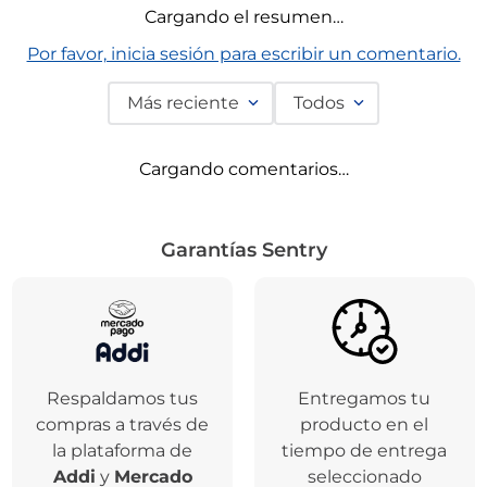
Dis
Agregar
Comentarios
Cargando el resumen…
Por favor, inicia sesión para escribir un comentario.
Más reciente
Todos
Cargando comentarios…
Garantías Sentry