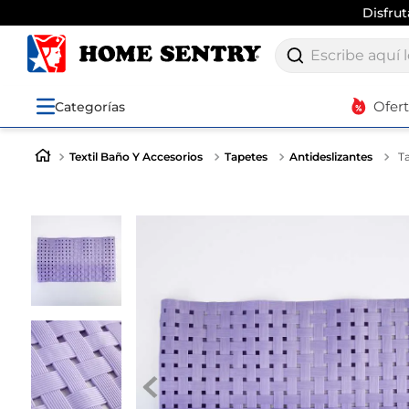
Disfru
Escribe aquí lo q
Ofer
Categorías
Textil Baño Y Accesorios
Tapetes
Antideslizantes
T