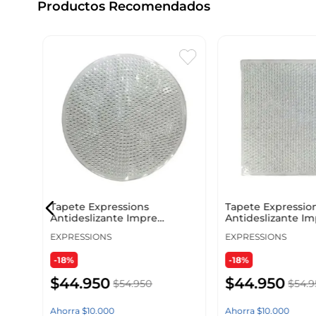
Productos Recomendados
 Pvc
Tapete Expressions
Tapete Expressio
Antideslizante Impre
Antideslizante I
50X50Cm Transparente Pvc
54X54Cm Transpa
EXPRESSIONS
EXPRESSIONS
-18%
-18%
$
44
.
950
$
44
.
950
$
54
.
950
$
54
.
9
Ahorra
$
10
.
000
Ahorra
$
10
.
000