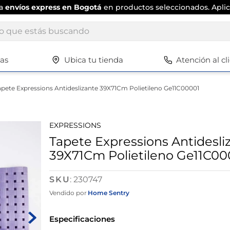
ta
envíos express en Bogotá
en productos seleccionados. Aplic
ue estás buscando
tas
Ubica tu tienda
Atención al cl
Términos más buscados
1
.
scrub daddy
apete Expressions Antideslizante 39X71Cm Polietileno Ge11C00001
2
.
escritorio
3
.
vajilla
EXPRESSIONS
4
.
silla
Tapete Expressions Antidesli
39X71Cm Polietileno Ge11C00
5
.
closet
6
.
espejo
:
230747
7
.
vajillas
Vendido por
Home Sentry
8
.
cafetera
Especificaciones
9
.
zapatero