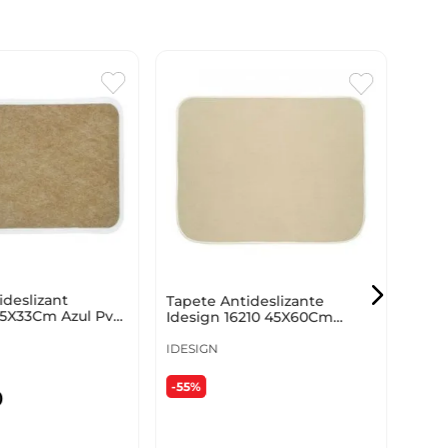
Tape
Crem
5 FIV
-33
ideslizant
Tapete Antideslizante
5X33Cm Azul Pvc
Idesign 16210 45X60Cm
Surtido
IDESIGN
-55%
0
Vendi