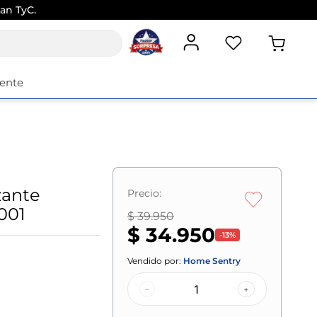
an TyC.
iente
zante
Precio:
001
$ 39.950
$ 34.950
-
13
%
Vendido por:
Home Sentry
–
+