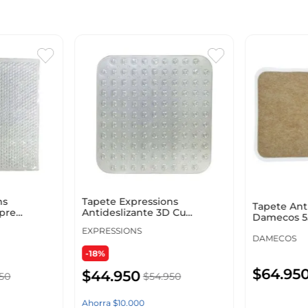
ns
Tapete Expressions
Tapete Ant
mpre
Antideslizante 3D Cu
Damecos 5
rente Pvc
53X53Cm Transparente Pvc
Sb
EXPRESSIONS
DAMECOS
-18%
$
64
.
95
$
44
.
950
50
$
54
.
950
Ahorra
$
10
.
000