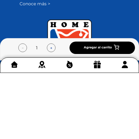
Conoce más >
Agregar al carrito
－
＋
Contáctenos
+
Acerca de Home Sentry
+
Permítenos ayudarte
+