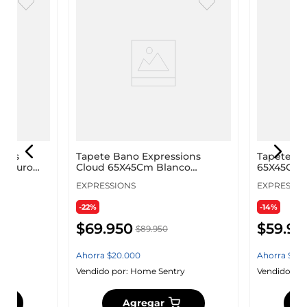
ions
Tapete Bano Expressions
Tapete De
Oscuro
Cloud 65X45Cm Blanco
65X45Cm 
Poliester
Co1Diaagr
EXPRESSIONS
EXPRESSIO
-22%
-14%
$
69
.
950
$
59
.
95
$
89
.
950
Ahorra
$
20
.
000
Ahorra
$
10
.
y
Vendido por:
Home Sentry
Vendido por
Agregar