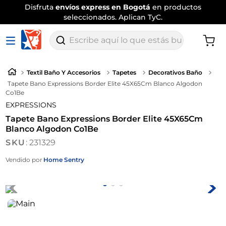
Disfruta
envíos express en Bogotá
en productos
seleccionados. Aplican TyC.
Escribe aquí lo que estás buscando
Textil Baño Y Accesorios
Tapetes
Decorativos Baño
Tapete Bano Expressions Border Elite 45X65Cm Blanco Algodon
Co1Be
EXPRESSIONS
Tapete Bano Expressions Border Elite 45X65Cm
Blanco Algodon Co1Be
:
231329
Vendido por
Home Sentry