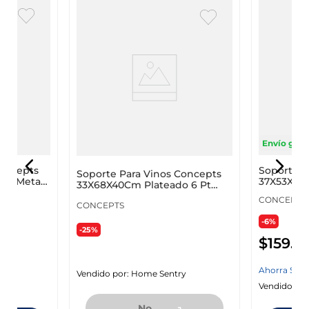
Envío grati
Concepts
Soporte P
Soporte Para Vinos Concepts
Pt Metal
37X53X56C
33X68X40Cm Plateado 6 Pt
082-1
Metal 08
CONCEPTS
CONCEPTS
-6%
-25%
$
159
.
9
Ahorra
$
10
.
Vendido por:
Home Sentry
y
Vendido por
No