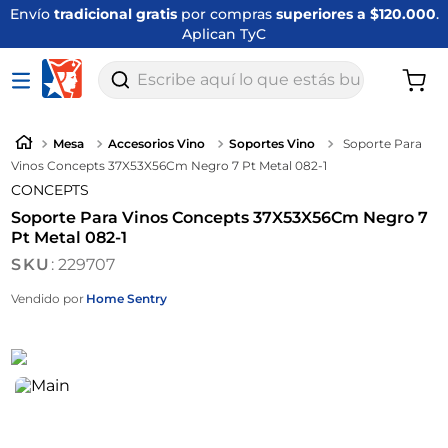
Envío
tradicional gratis
por compras
superiores a $120.000
.
Aplican TyC
Escribe aquí lo que estás buscando
Mesa
Accesorios Vino
Soportes Vino
Soporte Para
Vinos Concepts 37X53X56Cm Negro 7 Pt Metal 082-1
CONCEPTS
Soporte Para Vinos Concepts 37X53X56Cm Negro 7
Pt Metal 082-1
:
229707
Vendido por
Home Sentry