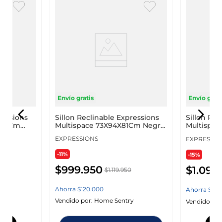
Envío gratis
Envío grati
Sillon Reclinable Expressions
ressions
Sillon Rec
Multispace 73X94X81Cm Negro
X73Cm
Multispac
Cuero
Cuero Si
EXPRESSIONS
EXPRESSIO
-11%
-15%
$
999
.
950
$
1
.
099
.
$
1
.
119
.
950
950
Ahorra
$
120
.
000
Ahorra
$
20
Vendido por:
Home Sentry
y
Vendido por