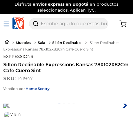
Disfruta
envíos express en Bogotá
en productos
seleccionados. Aplican TyC.
Escribe aquí lo que estás buscando
Muebles
Sala
Sillón Reclinable
Sillon Reclinable
Expressions Kansas 78X102X82Cm Cafe Cuero Sint
EXPRESSIONS
Sillon Reclinable Expressions Kansas 78X102X82Cm
Cafe Cuero Sint
:
141947
Vendido por
Home Sentry