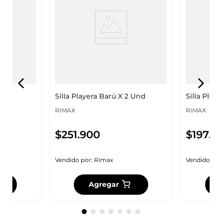
Silla Playera Barú X 2 Und
Silla Pleg
RIMAX
RIMAX
$
251
.
900
$
197
.
9
Vendido por:
Rimax
Vendido por
Agregar