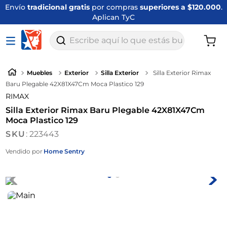
Envío
tradicional gratis
por compras
superiores a $120.000
.
Aplican TyC
Escribe aquí lo que estás buscando
Muebles
Exterior
Silla Exterior
Silla Exterior Rimax
Baru Plegable 42X81X47Cm Moca Plastico 129
RIMAX
Silla Exterior Rimax Baru Plegable 42X81X47Cm
Moca Plastico 129
:
223443
Vendido por
Home Sentry