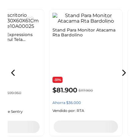
ssions
Stand Para Monitor Atacama
Silla Ofic
a
Rta Bardolino
(1C) Negr
RTA
RTA
-31%
-31%
$
81
.
900
$
270
.
9
$
117
.
900
Ahorra
$
36
.
000
Ahorra
$
119
.