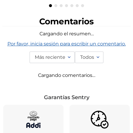
y
Vendido por:
RTA
Vendido por
Agregar
Comentarios
Cargando el resumen…
Por favor, inicia sesión para escribir un comentario.
Más reciente
Todos
Cargando comentarios…
Garantías Sentry