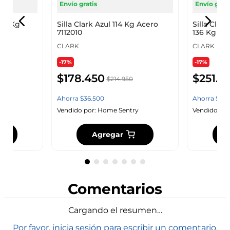
Envío gratis
Envío grati
114 Kg
Silla Clark Azul 114 Kg Acero
Silla Cla
7112010
136 Kg Ac
CLARK
CLARK
-17%
-17%
$
178
.
450
$
251
.
4
$
214
.
950
Ahorra
$
36
.
500
Ahorra
$
50
.
y
Vendido por:
Home Sentry
Vendido por
Agregar
Comentarios
Cargando el resumen…
Por favor, inicia sesión para escribir un comentario.