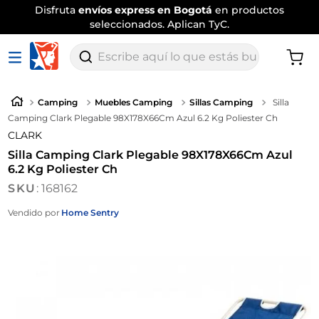
Disfruta
envíos express en Bogotá
en productos
seleccionados. Aplican TyC.
Escribe aquí lo que estás buscando
Camping
Muebles Camping
Sillas Camping
Silla
Camping Clark Plegable 98X178X66Cm Azul 6.2 Kg Poliester Ch
CLARK
Silla Camping Clark Plegable 98X178X66Cm Azul
6.2 Kg Poliester Ch
:
168162
Vendido por
Home Sentry