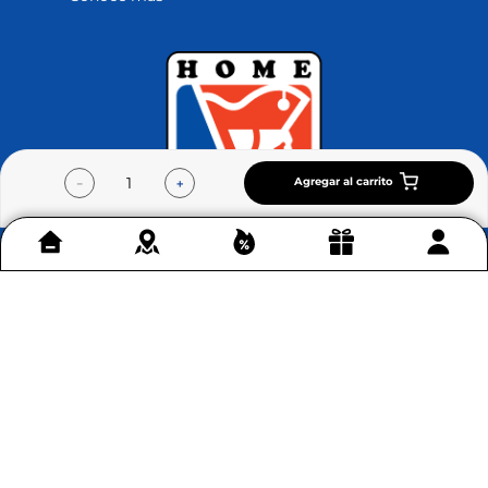
Agregar al carrito
－
＋
Contáctenos
+
Acerca de Home Sentry
+
Permítenos ayudarte
+