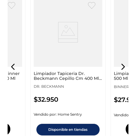
Limpiador Tapiceria Dr.
ner
Limpiador
Beckmann Cepillo Cm 400 Ml
Alfombras Y Tapizado 700 Ml
500 Ml
77616
DR. BECKMANN
BINNER
$
32
.
950
$
27
.
95
Vendido por:
Home Sentry
y
Vendido por
Disponible en tiendas