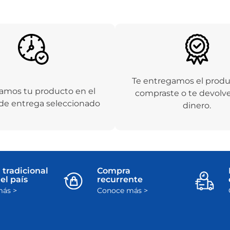
Te entregamos el prod
amos tu producto en el
compraste o te devolv
de entrega seleccionado
dinero.
 tradicional
Compra
el país
recurrente
ás >
Conoce más >