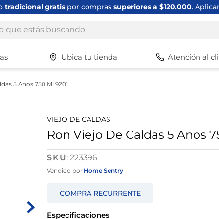
ío
tradicional gratis
por compras
superiores a $120.000
. Aplica
ue estás buscando
tas
Ubica tu tienda
Atención al cl
Términos más buscados
1
.
scrub daddy
ldas 5 Anos 750 Ml 9201
2
.
escritorio
3
.
vajilla
VIEJO DE CALDAS
4
.
silla
Ron Viejo De Caldas 5 Anos 7
5
.
closet
:
223396
6
.
espejo
Vendido por
Home Sentry
7
.
vajillas
8
.
cafetera
Especificaciones
9
.
cuadros