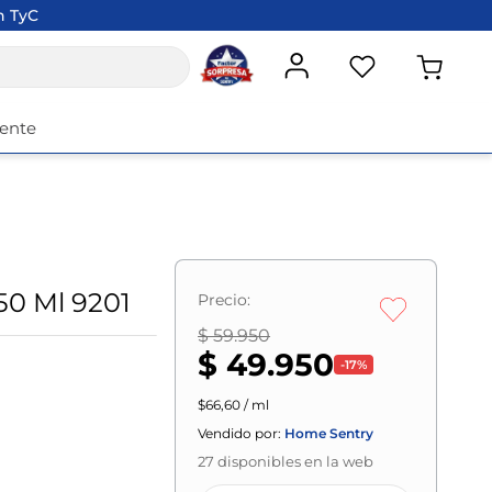
n TyC
iente
50 Ml 9201
Precio:
$ 59.950
$ 49.950
-
17
%
$66,60 / ml
Vendido por:
Home Sentry
27
disponibles en la web