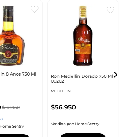
Enví
grat
Ron 
Rese
VIEJ
-12%
in 8 Anos 750 Ml
Ron Medellin Dorado 750 Ml
002021
MEDELLIN
0
$
56
.
950
$
101
.
950
Vendi
00
Vendido por:
Home Sentry
Home Sentry