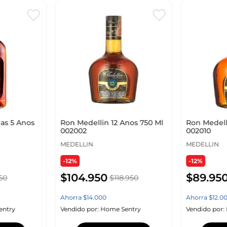
das 5 Anos
Ron Medellin 12 Anos 750 Ml
Ron Medell
002002
002010
MEDELLIN
MEDELLIN
-12%
-12%
$
104
.
950
$
89
.
95
50
$
118
.
950
Ahorra
$
14
.
000
Ahorra
$
12
.
0
entry
Vendido por:
Home Sentry
Vendido por: