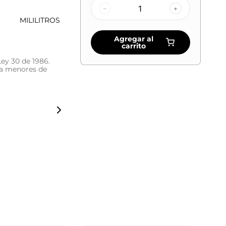
–
+
MILILITROS
Agregar al
carrito
Ley 30 de 1986.
 a menores de