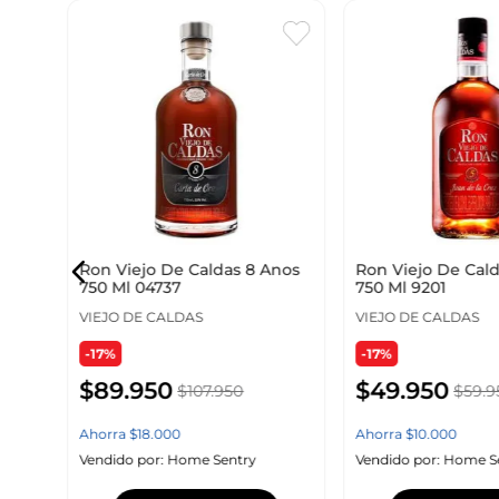
n
Ron Viejo De Caldas 8 Anos
Ron Viejo De Cal
750 Ml 04737
750 Ml 9201
VIEJO DE CALDAS
VIEJO DE CALDAS
-17%
-17%
$
89
.
950
$
49
.
950
$
107
.
950
$
59
.
9
Ahorra
$
18
.
000
Ahorra
$
10
.
000
Vendido por:
Home Sentry
Vendido por:
Home S