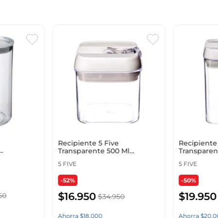
Recipiente 5 Five
Recipiente 
Transparente 500 Ml
Transparent
5309
Polipropileno 146435
Polipropil
5 FIVE
5 FIVE
-52%
-50%
$
16
.
950
$
19
.
950
50
$
34
.
950
Ahorra
$
18
.
000
Ahorra
$
20
.
0