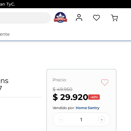
an TyC.
iente
ons
Precio:
7
$ 49.950
$ 29.920
-
40
%
Vendido por:
Home Sentry
–
+