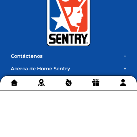
Retira en tienda
en Bogotá
Conoce más >
Contáctenos
+
Acerca de Home Sentry
+
Permítenos ayudarte
+