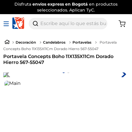
Disfruta
envíos express en Bogotá
en productos
seleccionados. Aplican TyC.
Escribe aquí lo que estás buscando
Decoración
Candelabros
Portavelas
Portavela
Concepts Boho 11X135X11Cm Dorado Hierro 567-55047
Portavela Concepts Boho 11X135X11Cm Dorado
Hierro 567-55047