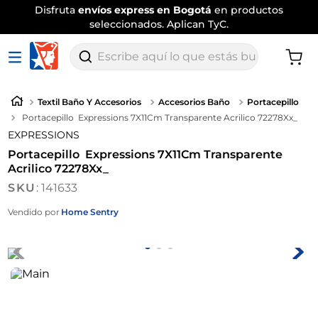
Disfruta
envíos express en Bogotá
en productos
seleccionados. Aplican TyC.
Escribe aquí lo que estás buscando
Textil Baño Y Accesorios
Accesorios Baño
Portacepillo
Portacepillo Expressions 7X11Cm Transparente Acrilico 72278Xx_
EXPRESSIONS
Portacepillo Expressions 7X11Cm Transparente
Acrilico 72278Xx_
:
141633
Vendido por
Home Sentry