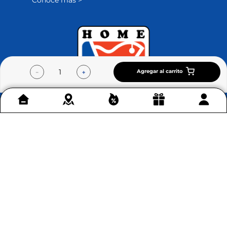
Conoce más >
Agregar al carrito
－
＋
Contáctenos
+
Acerca de Home Sentry
+
Permítenos ayudarte
+