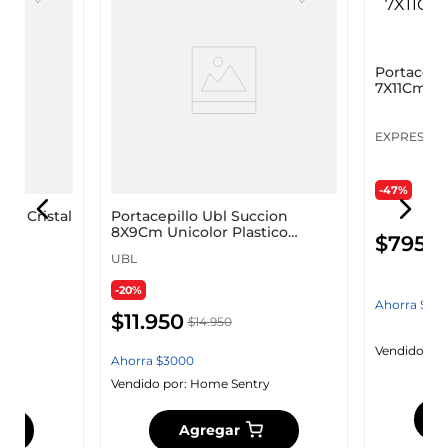
ons Cristal
Portacepillo Ubl Succion
Portacepi
co
8X9Cm Unicolor Plastico
7X11Cm Az
Hg0088
Ge11A000
UBL
EXPRESSIO
-20%
-47%
$
11
.
950
$
7950
$
14
.
950
Ahorra
$
3000
Ahorra
$
70
y
Vendido por:
Home Sentry
Vendido por
Agregar