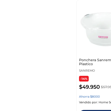
Ponchera Sanremo
Plastico
SANREMO
-14%
$
49
.
950
$
57
.
9
Ahorra
$
8000
Vendido por:
Home S