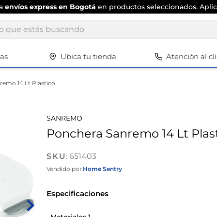
ta
envíos express en Bogotá
en productos seleccionados. Aplic
ue estás buscando
tas
Ubica tu tienda
Atención al cl
Términos más buscados
1
.
scrub daddy
emo 14 Lt Plastico
2
.
escritorio
3
.
vajilla
SANREMO
4
.
silla
Ponchera Sanremo 14 Lt Plas
5
.
closet
:
651403
6
.
espejo
Vendido por
Home Sentry
7
.
vajillas
Especificaciones
8
.
zapatero
9
.
cafetera