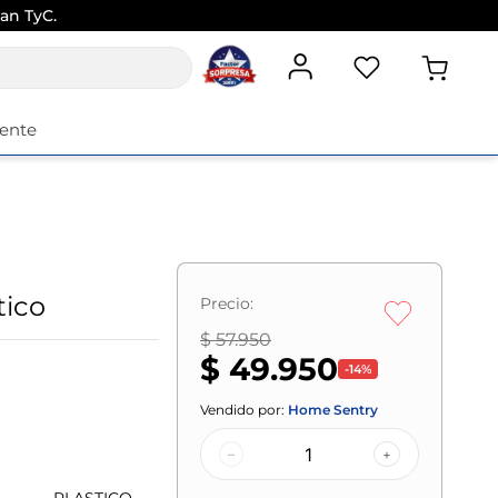
an TyC.
iente
tico
Precio:
$ 57.950
$ 49.950
-
14
%
Vendido por:
Home Sentry
–
+