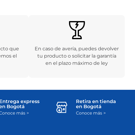
ucto que
En caso de avería, puedes devolver
emos el
tu producto o solicitar la garantía
en el plazo máximo de ley
Entrega express
Retira en tienda
en Bogotá
en Bogotá
Conoce más >
Conoce más >