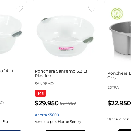
 14 Lt
Ponchera Sanremo 5.2 Lt
Ponchera Es
Plastico
Gris
SANREMO
ESTRA
-14%
$
29
.
950
$
22
.
950
50
$
34
.
950
Ahorra
$
5000
Vendido por:
entry
Vendido por:
Home Sentry