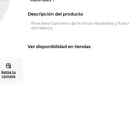
Materiales 1
10
.
cuadros
Descripción del producto
Ponchera Sanremo de 14 litros resistente y funci
doméstico.
Ver disponibilidad en tiendas
Retira tu
compra