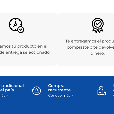
Te entregamos el prod
amos tu producto en el
compraste o te devolv
de entrega seleccionado
dinero.
 tradicional
Compra
el país
recurrente
ás >
Conoce más >