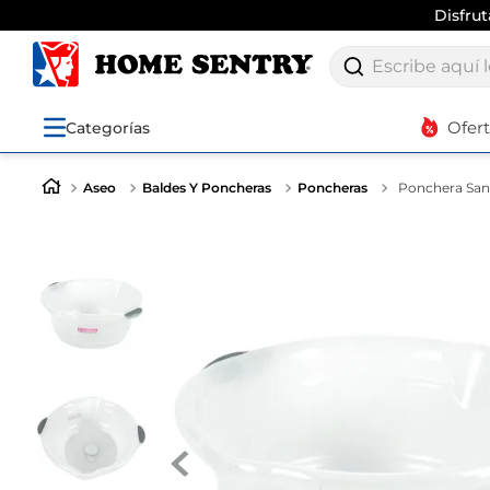
Disfru
Escribe aquí lo q
Ofer
Categorías
Aseo
Baldes Y Poncheras
Poncheras
Ponchera Sanr