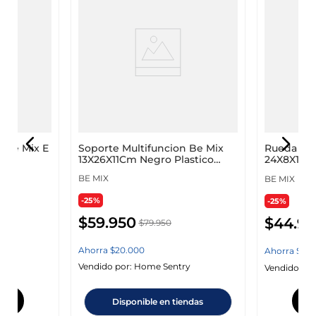
Soporte Multifuncion Be Mix
 Be Mix E
Rueda Ab
13X26X11Cm Negro Plastico
24X8X17Cm
Sp0019
Sp0003
BE MIX
BE MIX
-25%
-25%
$
59
.
950
$
44
.
95
$
79
.
950
Ahorra
$
20
.
000
Ahorra
$
15
.
Vendido por:
Home Sentry
y
Vendido por
Disponible en tiendas