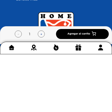
Agregar al carrito
－
＋
Contáctenos
+
Acerca de Home Sentry
+
Permítenos ayudarte
+