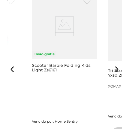
Envío gratis
Scooter Barbie Folding Kids
rk
Light Zs6161
Tri Scoot
X8
Yxs0121Q
XQMAX
950
Vendido por
Vendido por:
Home Sentry
y