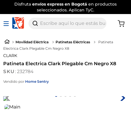
Disfruta
envíos express en Bogotá
en productos
seleccionados. Aplican TyC.
Escribe aquí lo que estás buscando
Movilidad Eléctrica
Patinetas Eléctricas
Patineta
Electrica Clark Plegable Cm Negro X8
CLARK
Patineta Electrica Clark Plegable Cm Negro X8
:
232784
Vendido por
Home Sentry