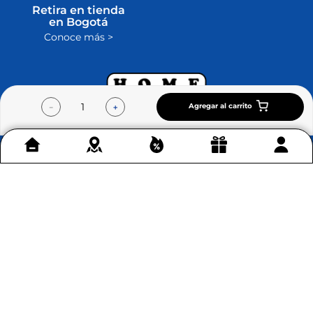
Retira en tienda
en Bogotá
Conoce más >
Agregar al carrito
－
＋
Contáctenos
+
Acerca de Home Sentry
+
Permítenos ayudarte
+