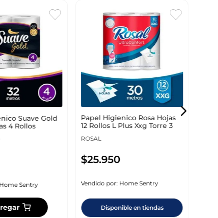
Pape
3 Ho
6011
SUAV
Papel Higienico Rosa Hojas
enico Suave Gold
$
3
12 Rollos L Plus Xxg Torre 3
as 4 Rollos
ROSAL
$
25
.
950
Vendi
Vendido por:
Home Sentry
Home Sentry
regar
Disponible en tiendas