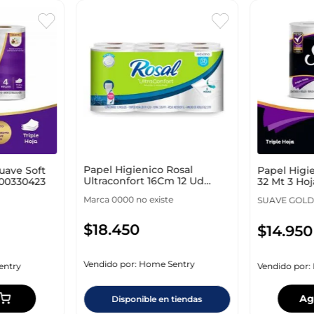
Papel Higienico Rosal
uave Soft
Papel Higi
Ultraconfort 16Cm 12 Ud
100330423
32 Mt 3 Hoj
100130946
Marca 0000 no existe
SUAVE GOLD
$
18
.
450
$
14
.
950
Vendido por:
Home Sentry
entry
Vendido por:
Ag
Disponible en tiendas