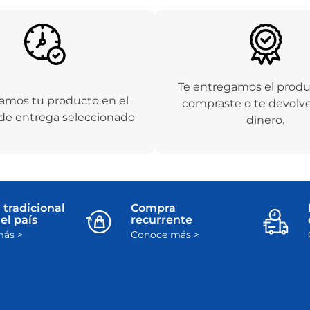
Te entregamos el prod
amos tu producto en el
compraste o te devolv
de entrega seleccionado
dinero.
 tradicional
Compra
el país
recurrente
ás >
Conoce más >