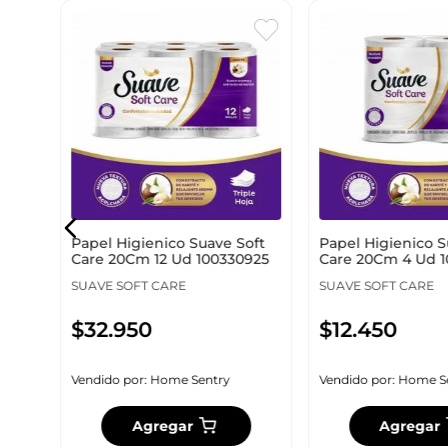
old
Papel Higienico Suave Soft
Papel Higienico S
Care 20Cm 12 Ud 100330925
Care 20Cm 4 Ud 
SUAVE SOFT CARE
SUAVE SOFT CARE
$
32
.
950
$
12
.
450
Vendido por:
Home Sentry
Vendido por:
Home S
Agregar
Agregar