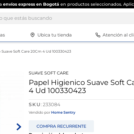
ta
envíos express en Bogotá
en productos seleccionados. Aplic
ue estás buscando
tas
Ubica tu tienda
Atención al cl
Términos más buscados
1
.
scrub daddy
o Suave Soft Care 20Cm 4 Ud 100330423
2
.
escritorio
3
.
vajilla
SUAVE SOFT CARE
4
.
silla
Papel Higienico Suave Soft 
4 Ud 100330423
5
.
closet
6
.
espejo
:
233084
7
.
vajillas
Vendido por
Home Sentry
8
.
cafetera
9
.
zapatero