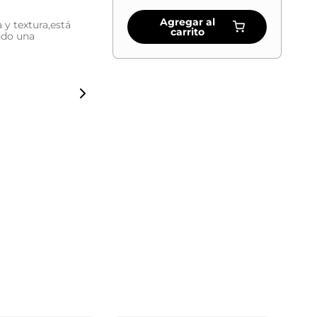
Agregar al
 y textura,está
carrito
ndo una