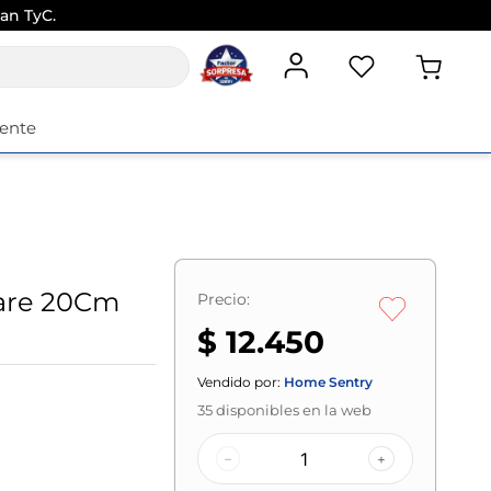
an TyC.
iente
Care 20Cm
Precio:
$ 12.450
Vendido por:
Home Sentry
35
disponibles en la web
–
+