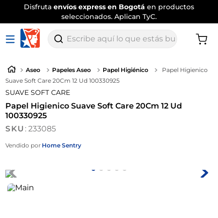
Disfruta
envíos express en Bogotá
en productos
seleccionados. Aplican TyC.
Escribe aquí lo que estás buscando
Aseo
Papeles Aseo
Papel Higiénico
Papel Higienico
Suave Soft Care 20Cm 12 Ud 100330925
SUAVE SOFT CARE
Papel Higienico Suave Soft Care 20Cm 12 Ud
100330925
:
233085
Vendido por
Home Sentry