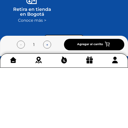
Retira en tienda
en Bogotá
Conoce más >
Agregar al carrito
－
＋
Contáctenos
+
Acerca de Home Sentry
+
Permítenos ayudarte
+