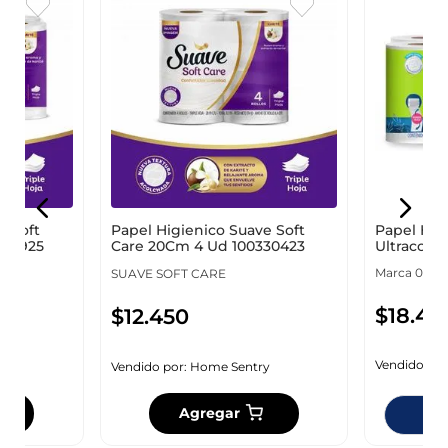
Papel Hig
e Soft
Papel Higienico Suave Soft
Ultraconf
330925
Care 20Cm 4 Ud 100330423
100130946
Marca 0000 
SUAVE SOFT CARE
$
18
.
45
$
12
.
450
Vendido por
y
Vendido por:
Home Sentry
Agregar
Dis