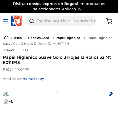
Disfruta
envíos express en Bogotá
en productos
seleccionados. Aplican TyC.
Escribe aquí lo que estás buscando
Aseo
Papeles Aseo
Papel Higiénico
Papel Higienico
Suave Gold 3 Hojas 12 Rollos 32 Mt 60111F15
SUAVE GOLD
Papel Higienico Suave Gold 3 Hojas 12 Rollos 32 Mt
60111F15
:
178435
Vendido por
Home Sentry