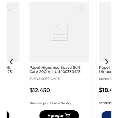
Papel Hig
e Soft
Papel Higienico Suave Soft
Ultraconf
330925
Care 20Cm 4 Ud 100330423
100130946
Marca 0000 
SUAVE SOFT CARE
$
18
.
45
$
12
.
450
Vendido por
y
Vendido por:
Home Sentry
Agregar
Dis