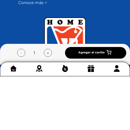
Conoce más >
Agregar al carrito
－
＋
Contáctenos
+
Acerca de Home Sentry
+
Permítenos ayudarte
+