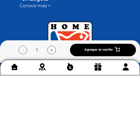
Conoce más >
Agregar al carrito
－
＋
Contáctenos
+
Acerca de Home Sentry
+
Permítenos ayudarte
+