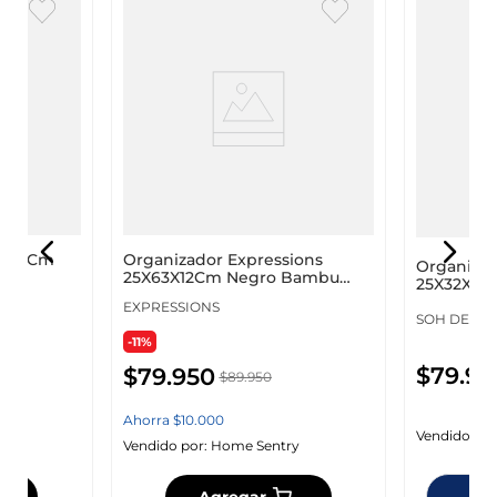
X12X2Cm
Organizador Expressions
Organiza
25X63X12Cm Negro Bambu
25X32X16
907288B
F004239
EXPRESSIONS
SOH DESIG
-11%
$
79
.
95
$
79
.
950
$
89
.
950
Ahorra
$
10
.
000
Vendido por
y
Vendido por:
Home Sentry
Dis
Agregar