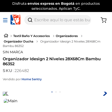
Disfruta
envíos express en Bogotá
en productos
seleccionados. Aplican TyC.
Escribe aquí lo que estás buscando
Textil Baño Y Accesorios
Organizadores
Organizador Ducha
Organizador Idesign 2 Niveles 28X68Cm
Bambu 86352
SIN MARCA
Organizador Idesign 2 Niveles 28X68Cm Bambu
86352
:
226482
Vendido por
Home Sentry