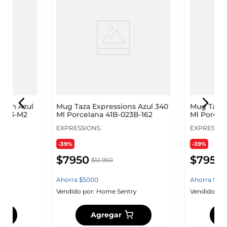
s Cm Azul
Mug Taza Expressions Azul 340
Mug Taza 
-003-M2
Ml Porcelana 41B-023B-162
Ml Porcel
EXPRESSIONS
EXPRESSIO
-39%
-39%
$
7950
$
7950
$
12
.
950
Ahorra
$
5000
Ahorra
$
50
y
Vendido por:
Home Sentry
Vendido por
Agregar