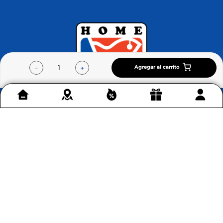
Agregar al carrito
－
＋
Contáctenos
+
Acerca de Home Sentry
+
Permítenos ayudarte
+