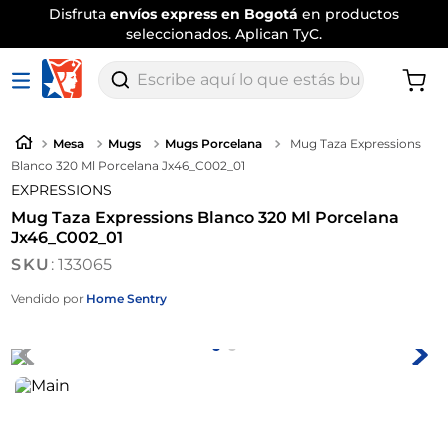
Disfruta
envíos express en Bogotá
en productos
seleccionados. Aplican TyC.
Escribe aquí lo que estás buscando
Mesa
Mugs
Mugs Porcelana
Mug Taza Expressions
Blanco 320 Ml Porcelana Jx46_C002_01
EXPRESSIONS
Mug Taza Expressions Blanco 320 Ml Porcelana
Jx46_C002_01
:
133065
Vendido por
Home Sentry