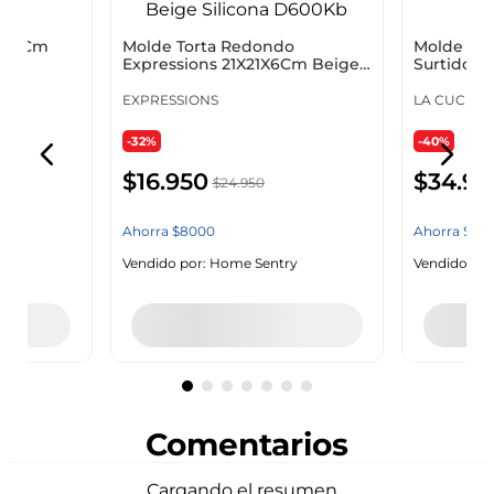
Molde Torta Redondo
Molde La
15X6Cm
Expressions 21X21X6Cm Beige
Surtido Si
5485
Silicona D600Kb
EXPRESSIONS
LA CUCINA
-32%
-40%
$
16
.
950
$
34
.
95
$
24
.
950
Ahorra
$
8000
Ahorra
$
23
.
Vendido por:
Home Sentry
Vendido por
y
Dis