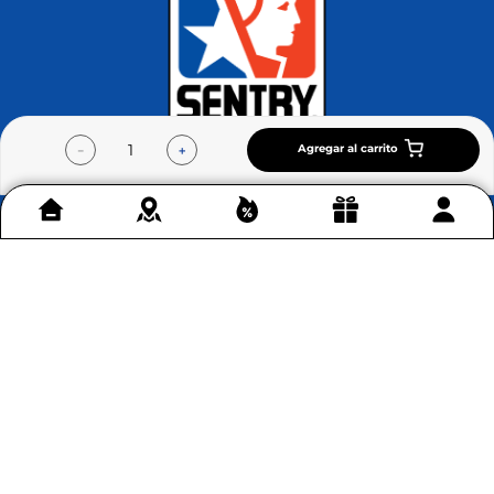
Agregar al carrito
－
＋
Contáctenos
+
Acerca de Home Sentry
+
Permítenos ayudarte
+