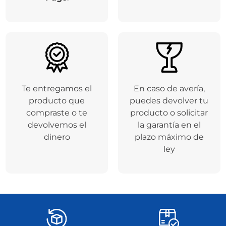
Respaldamos tus
Entregamos tu
compras a través de
producto en el
la plataforma de
tiempo de entrega
Addi
y
Mercado
seleccionado
Pago
.
Te entregamos el
En caso de avería,
producto que
puedes devolver tu
compraste o te
producto o solicitar
devolvemos el
la garantía en el
dinero
plazo máximo de
ley