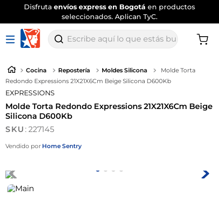
Disfruta
envíos express en Bogotá
en productos
seleccionados. Aplican TyC.
Escribe aquí lo que estás buscando
Cocina
Repostería
Moldes Silicona
Molde Torta
Redondo Expressions 21X21X6Cm Beige Silicona D600Kb
EXPRESSIONS
Molde Torta Redondo Expressions 21X21X6Cm Beige
Silicona D600Kb
:
227145
Vendido por
Home Sentry