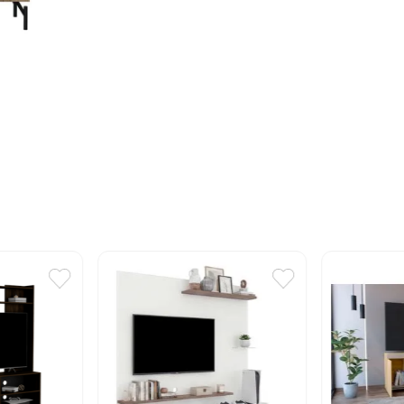
10
.
cuadros