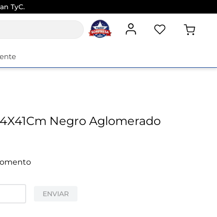
an TyC.
iente
X54X41Cm Negro Aglomerado
 momento
ENVIAR