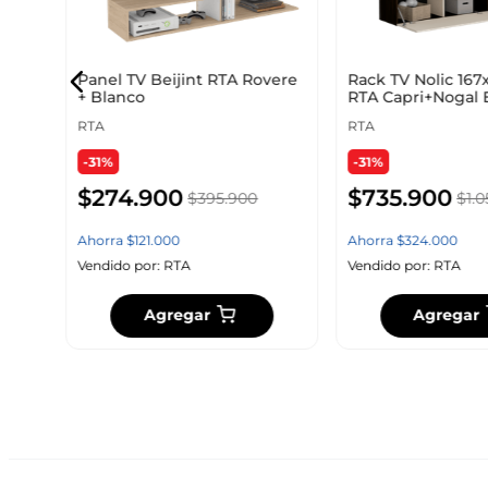
Panel TV Beijint RTA Rovere
Rack TV Nolic 167
+ Blanco
RTA Capri+Nogal 
RTA
RTA
-31%
-31%
$
274
.
900
$
735
.
900
$
395
.
900
$
1
.
0
Ahorra
$
121
.
000
Ahorra
$
324
.
000
Vendido por:
RTA
Vendido por:
RTA
Agregar
Agregar