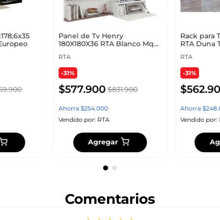
x178,6x35
Panel de Tv Henry
Rack para T
Europeo
180X180X36 RTA Blanco Mqz
RTA Duna 
Avellana
RTA
RTA
-31%
-31%
$
577
.
900
$
562
.
9
59
.
900
$
831
.
900
Ahorra
$
254
.
000
Ahorra
$
248
.
Vendido por:
RTA
Vendido por:
Agregar
Ag
Comentarios