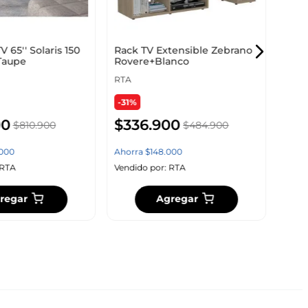
-30
V 65'' Solaris 150
Rack TV Extensible Zebrano
Taupe
Rovere+Blanco
$
2
RTA
-31%
Ahor
00
$
336
.
900
$
810
.
900
$
484
.
900
Vendi
000
Ahorra
$
148
.
000
RTA
Vendido por:
RTA
regar
Agregar