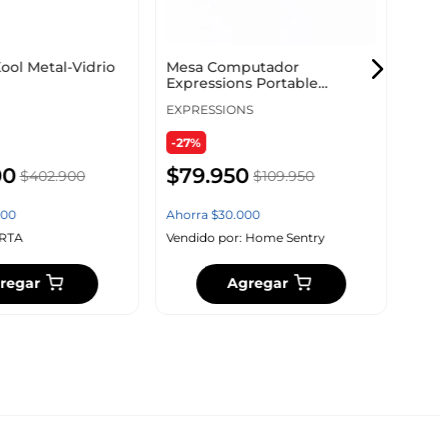
-30
Kool Metal-Vidrio
Mesa Computador
Expressions Portable
$
3
55X7X34Cm Madera
EXPRESSIONS
Melamina
-27%
Ahor
00
$
79
.
950
$
402
.
900
$
109
.
950
Vendi
00
Ahorra
$
30
.
000
RTA
Vendido por:
Home Sentry
regar
Agregar