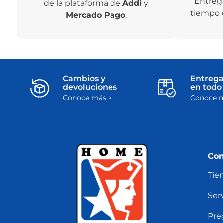
Entreg
de la plataforma de
Addi
y
tiempo 
Mercado Pago
.
Cambios y
Entrega
devoluciones
en todo 
Conoce más >
Conoce m
Con
Tie
Serv
Pre