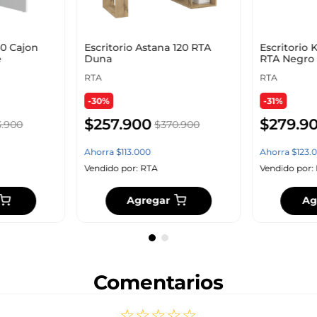
80 Cajon
Escritorio Astana 120 RTA
Escritorio 
e
Duna
RTA Negro
RTA
RTA
-30%
-31%
$
257
.
900
$
279
.
9
3
.
900
$
370
.
900
Ahorra
$
113
.
000
Ahorra
$
123
.
0
Vendido por:
RTA
Vendido por:
Agregar
Ag
Comentarios
☆
☆
☆
☆
☆