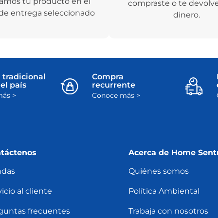
amos tu producto en el
compraste o te devolv
de entrega seleccionado
dinero.
 tradicional
Compra
el país
recurrente
ás >
Conoce más >
táctenos
Acerca de Home Sent
ndas
Quiénes somos
icio al cliente
Política Ambiental
guntas frecuentes
Trabaja con nosotros