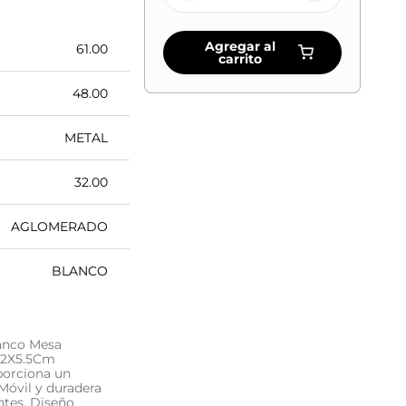
Agregar al
61.00
carrito
48.00
METAL
32.00
AGLOMERADO
BLANCO
anco Mesa
X42X5.5Cm
oporciona un
 Móvil y duradera
ntes. Diseño