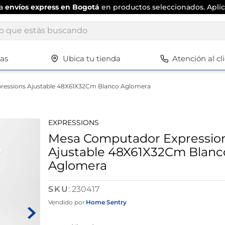
ta
envíos express en Bogotá
en productos seleccionados. Aplic
ue estás buscando
tas
Ubica tu tienda
Atención al cl
Términos más buscados
1
.
scrub daddy
essions Ajustable 48X61X32Cm Blanco Aglomera
2
.
escritorio
3
.
vajilla
EXPRESSIONS
4
.
silla
Mesa Computador Expressio
Ajustable 48X61X32Cm Blanc
5
.
closet
Aglomera
6
.
espejo
7
.
vajillas
:
230417
Vendido por
Home Sentry
8
.
zapatero
9
.
cafetera