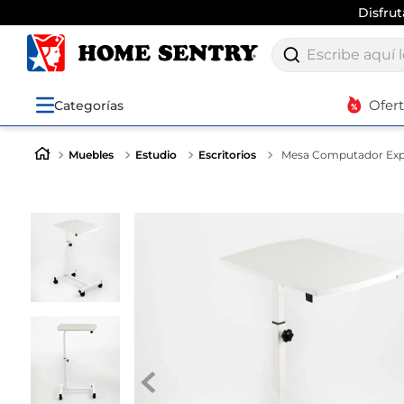
Disfru
Escribe aquí lo q
Ofer
Categorías
Muebles
Estudio
Escritorios
Mesa Computador Expr