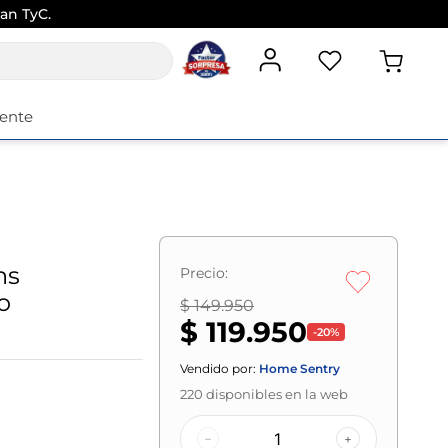
an TyC.
iente
ns
Precio:
o
$ 149.950
$ 119.950
-
20
%
Vendido por:
Home Sentry
220
disponibles en la web
–
+