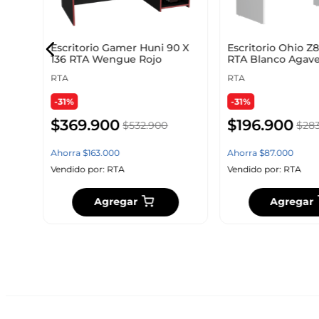
Escritorio Gamer Huni 90 X
Escritorio Ohio Z
136 RTA Wengue Rojo
RTA Blanco Agav
RTA
RTA
-31%
-31%
$
369
.
900
$
196
.
900
$
532
.
900
$
28
Ahorra
$
163
.
000
Ahorra
$
87
.
000
Vendido por:
RTA
Vendido por:
RTA
Agregar
Agregar