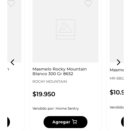
tain
Masmelo Rocky Mountain
Masmelo M
8651
Blanco 300 Gr 8652
MR BBQ
ROCKY MOUNTAIN
$
10
.
95
$
19
.
950
Vendido por
y
Vendido por:
Home Sentry
Agregar