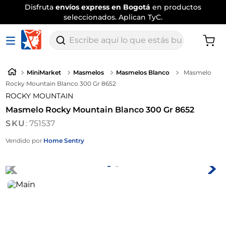
Envío
tradicional gratis
por compras
superiores a $120.000
.
Aplican TyC
Escribe aquí lo que estás buscando
MiniMarket
Masmelos
Masmelos Blanco
Masmelo
Rocky Mountain Blanco 300 Gr 8652
ROCKY MOUNTAIN
Masmelo Rocky Mountain Blanco 300 Gr 8652
:
751537
Vendido por
Home Sentry