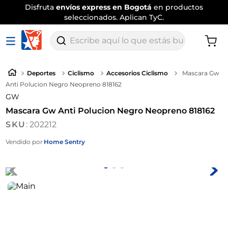
Disfruta
envíos express en Bogotá
en productos
seleccionados. Aplican TyC.
Escribe aquí lo que estás buscando
Deportes
Ciclismo
Accesorios Ciclismo
Mascara Gw
Anti Polucion Negro Neopreno 818162
GW
Mascara Gw Anti Polucion Negro Neopreno 818162
:
202212
Vendido por
Home Sentry