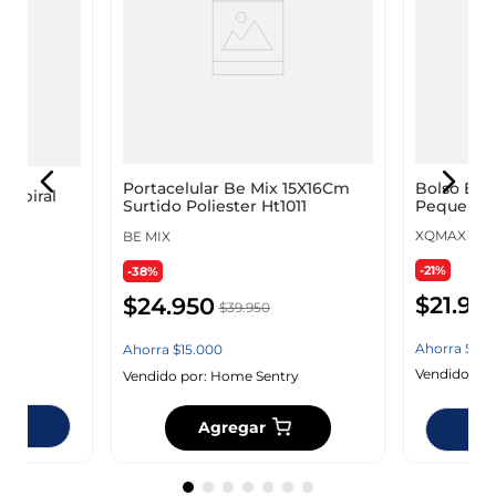
Bolso Bic
Portacelular Be Mix 15X16Cm
 Espiral
Pequenio 
Surtido Poliester Ht1011
8Ep0000
XQMAX
BE MIX
-21%
-38%
$
21
.
95
$
24
.
950
$
39
.
950
Ahorra
$
60
Ahorra
$
15
.
000
y
Vendido por
Vendido por:
Home Sentry
ndas
Agregar
Dis