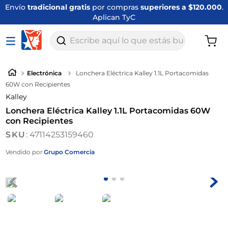
Envío
tradicional gratis
por compras
superiores a $120.000
.
Aplican TyC
Escribe aquí lo que estás buscando
Electrónica
Lonchera Eléctrica Kalley 1.1L Portacomidas
60W con Recipientes
Kalley
Lonchera Eléctrica Kalley 1.1L Portacomidas 60W
con Recipientes
:
47114253159460
Vendido por
Grupo Comercia