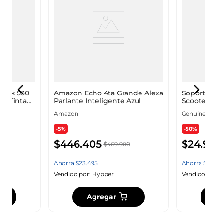
Tank 530
Amazon Echo 4ta Grande Alexa
Soporte C
Fi Tinta
Parlante Inteligente Azul
Scooter A
360°
Amazon
Genuine
-5%
-50%
$
446
.
405
$
24
.
95
000
$
469
.
900
Ahorra
$
23
.
495
Ahorra
$
24
.
Vendido por:
Hypper
Vendido por
Agregar