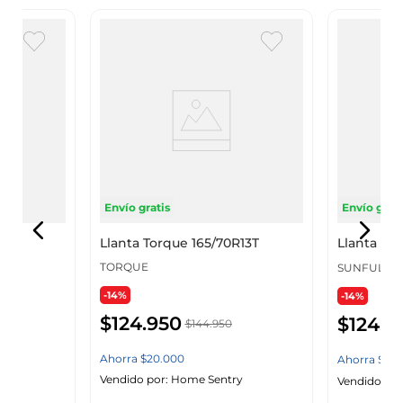
Envío gratis
Envío grati
13T
Llanta Torque 165/70R13T
Llanta Sun
TORQUE
SUNFULL
-14%
-14%
$
124
.
950
$
124
.
9
$
144
.
950
Ahorra
$
20
.
000
Ahorra
$
20
.
y
Vendido por:
Home Sentry
Vendido por