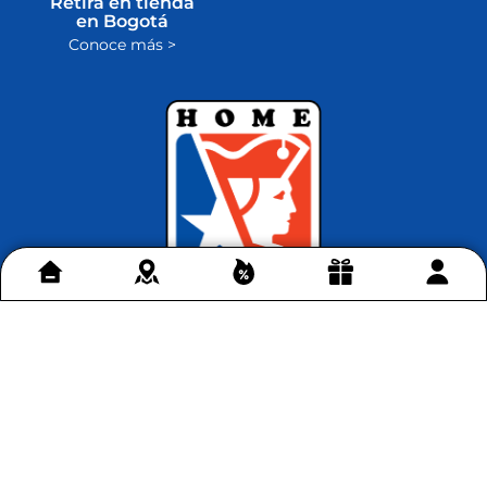
Retira en tienda
en Bogotá
Conoce más >
Contáctenos
+
Acerca de Home Sentry
+
Permítenos ayudarte
+