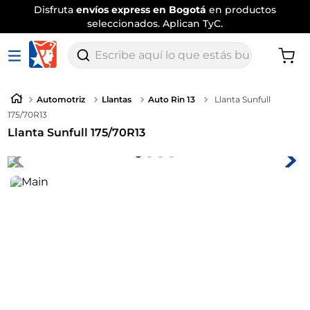
Disfruta
envíos express en Bogotá
en productos
seleccionados. Aplican TyC.
Escribe aquí lo que estás buscando
Automotriz
Llantas
Auto Rin 13
Llanta Sunfull
175/70R13
Llanta Sunfull 175/70R13