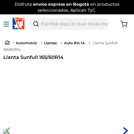
Disfruta
envíos express en Bogotá
en productos
seleccionados. Aplican TyC.
Escribe aquí lo que estás buscando
Automotriz
Llantas
Auto Rin 14
Llanta Sunfull
165/60R14
Llanta Sunfull 165/60R14