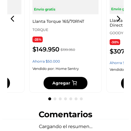
Envío grati
Envío gratis
Llanta 18
R14
Llanta Torque 165/70R14T
Direct Tou
TORQUE
GOODYEA
-25%
-30%
$
149
.
950
$
199
.
950
$
307
.
9
Ahorra
$
50
.
000
Ahorra
$
132
y
Vendido por:
Home Sentry
Vendido por
Agregar
Comentarios
Cargando el resumen…