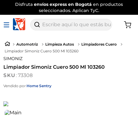
Disfruta
envíos express en Bogotá
en productos
seleccionados. Aplican TyC.
Escribe aquí lo que estás buscando
Automotriz
Limpieza Autos
Limpiadores Cuero
Limpiador Simoniz Cuero 500 Ml 103260
SIMONIZ
Limpiador Simoniz Cuero 500 Ml 103260
:
73308
Vendido por
Home Sentry