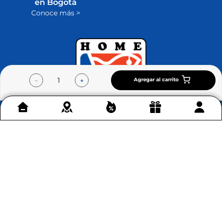
en Bogotá
Conoce más >
Agregar al carrito
－
＋
Contáctenos
+
Acerca de Home Sentry
+
Permítenos ayudarte
+