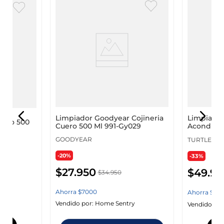
Limpiador Goodyear Cojineria
Limpiador
uero 500
Cuero 500 Ml 991-Gy029
Acondicio
T363A
GOODYEAR
TURTLE W
-20%
-33%
$
27
.
950
$
49
.
95
$
34
.
950
Ahorra
$
7000
Ahorra
$
25
.
y
Vendido por:
Home Sentry
Vendido por