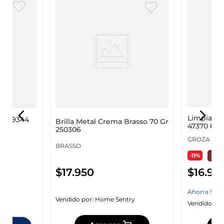
Limpiado
d 3209344
Brilla Metal Crema Brasso 70 Gr
47370 600
250306
GROZA
BRASSO
-11%
$
16
.
95
$
17
.
950
Ahorra
$
20
Vendido por:
Home Sentry
y
Vendido por