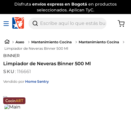
Disfruta
envíos express en Bogotá
en productos
seleccionados. Aplican TyC.
Escribe aquí lo que estás buscando
Aseo
Mantenimiento Cocina
Mantenimiento Cocina
Limpiador de Neveras Binner 500 Ml
BINNER
Limpiador de Neveras Binner 500 Ml
:
116661
Vendido por
Home Sentry