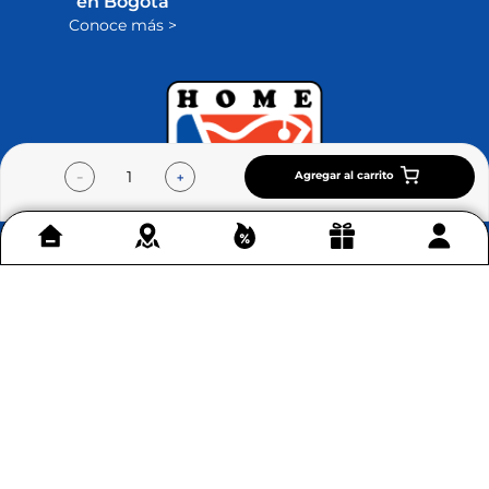
en Bogotá
Conoce más >
Agregar al carrito
－
＋
Contáctenos
+
Acerca de Home Sentry
+
Permítenos ayudarte
+