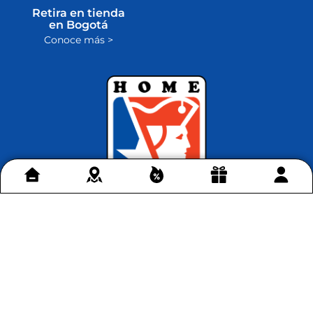
Retira en tienda
en Bogotá
Conoce más >
Contáctenos
+
Acerca de Home Sentry
+
Permítenos ayudarte
+