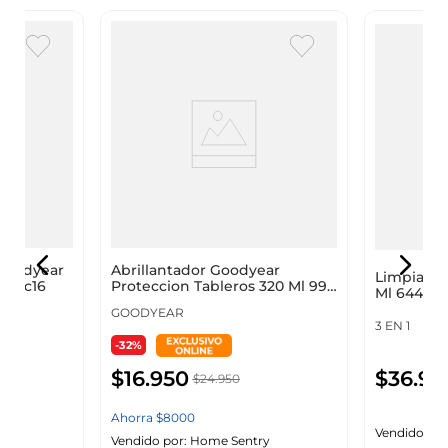
Goodyear
Abrillantador Goodyear
Limpiador
-Caic16
Proteccion Tableros 320 Ml 991-
Ml 64403
Gú04L
GOODYEAR
3 EN 1
-32%
$
16
.
950
$
36
.
95
$
24
.
950
Ahorra
$
8000
Vendido por
y
Vendido por:
Home Sentry