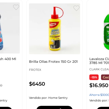
ish 400 Ml
Lavaloza Cl
Brilla Ollas Frotex 150 Gr 201
3785 Ml 70
CLARK CLEA
FROTEX
-15%
$
6450
$
16
.
950
50
Ahorra
$
300
Vendido por:
Home Sentry
entry
Vendido por: