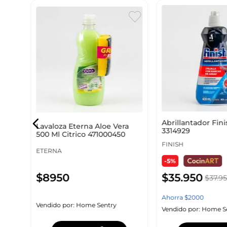
l
Abrillantador Fin
Lavaloza Eterna Aloe Vera
3314929
500 Ml Citrico 471000450
FINISH
ETERNA
-5%
$
35
.
950
$
8950
$
37
.
9
Ahorra
$
2000
Vendido por:
Home Sentry
Vendido por:
Home S