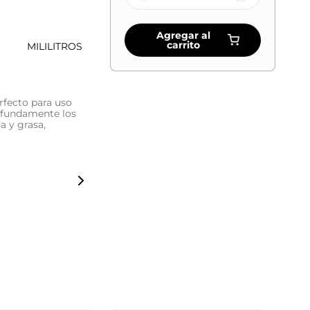
Agregar al
carrito
MILILITROS
rfecto para uso
ofundamente los
a y grasa,