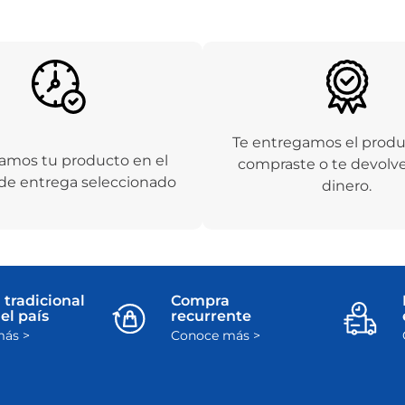
Te entregamos el prod
amos tu producto en el
compraste o te devolv
de entrega seleccionado
dinero.
 tradicional
Compra
el país
recurrente
ás >
Conoce más >