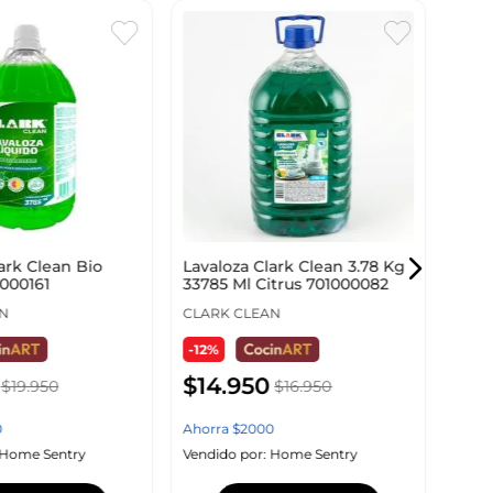
Lava
1000
CLAR
-14
ark Clean Bio
Lavaloza Clark Clean 3.78 Kg
1000161
33785 Ml Citrus 701000082
$
5
N
CLARK CLEAN
-12%
Ahor
$
14
.
950
$
19
.
950
$
16
.
950
Vendi
0
Ahorra
$
2000
Home Sentry
Vendido por:
Home Sentry