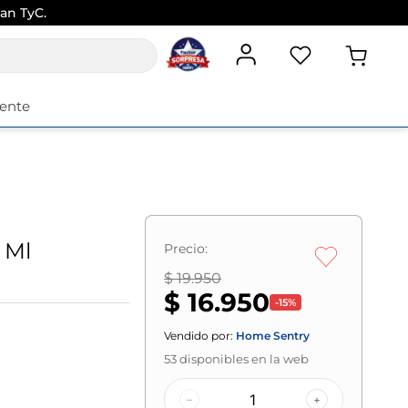
an TyC.
iente
 Ml
Precio:
$ 19.950
$ 16.950
-
15
%
Vendido por:
Home Sentry
53
disponibles en la web
–
+