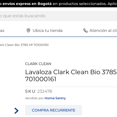
ta
envíos express en Bogotá
en productos seleccionados. Aplic
ue estás buscando
tas
Ubica tu tienda
Atención al cl
Términos más buscados
1
.
scrub daddy
ark Clean Bio 3785 Ml 701000161
2
.
escritorio
3
.
vajilla
CLARK CLEAN
4
.
silla
Lavaloza Clark Clean Bio 3785
701000161
5
.
closet
6
.
espejo
:
232478
7
.
vajillas
Vendido por
Home Sentry
8
.
cafetera
9
.
cuadros