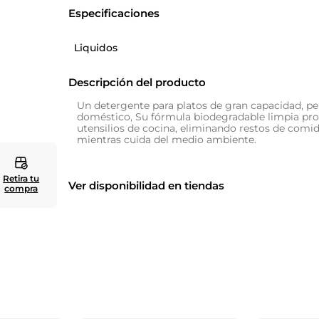
Especificaciones
10
.
zapatero
Liquidos
Descripción del producto
Un detergente para platos de gran capacidad, pe
doméstico, Su fórmula biodegradable limpia pr
utensilios de cocina, eliminando restos de comid
mientras cuida del medio ambiente.
Retira tu
Ver disponibilidad en tiendas
compra