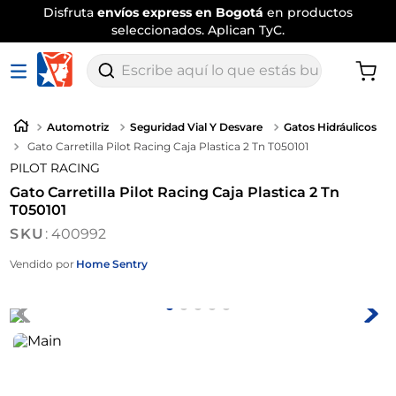
Disfruta
envíos express en Bogotá
en productos
seleccionados. Aplican TyC.
Escribe aquí lo que estás buscando
Automotriz
Seguridad Vial Y Desvare
Gatos Hidráulicos
Gato Carretilla Pilot Racing Caja Plastica 2 Tn T050101
PILOT RACING
Gato Carretilla Pilot Racing Caja Plastica 2 Tn
T050101
:
400992
Vendido por
Home Sentry