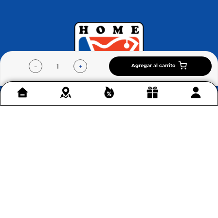
Agregar al carrito
－
＋
Contáctenos
+
Acerca de Home Sentry
+
Permítenos ayudarte
+