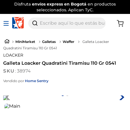
Disfruta
envíos express en Bogotá
en productos
seleccionados. Aplican TyC.
Escribe aquí lo que estás buscando
MiniMarket
Galletas
Waffer
Galleta Loacker
Quadratini Tiramisu 110 Gr 0541
LOACKER
Galleta Loacker Quadratini Tiramisu 110 Gr 0541
:
38974
Vendido por
Home Sentry