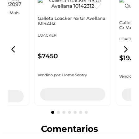
ys Mais
Galleta Loacker 45 Gr Avellana
Galleta Lo
10142312
Gr Vainill
LOACKER
LOACKER
$
7450
$
19
.
45
y
Vendido por:
Home Sentry
Vendido por
Agregar
ndas