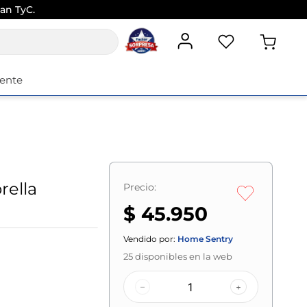
an TyC.
iente
rella
Precio:
$ 45.950
Vendido por:
Home Sentry
25
disponibles en la web
–
+