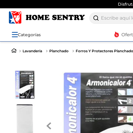
Disfru
Escribe aquí lo q
Ofer
Categorías
Lavandería
Planchado
Forros Y Protectores Planchad