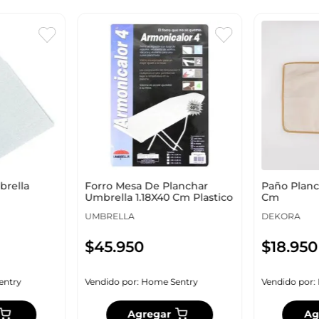
brella
Forro Mesa De Planchar
Paño Plan
Umbrella 1.18X40 Cm Plastico
Cm
UMBRELLA
DEKORA
$
45
.
950
$
18
.
950
entry
Vendido por:
Home Sentry
Vendido por:
Agregar
Ag