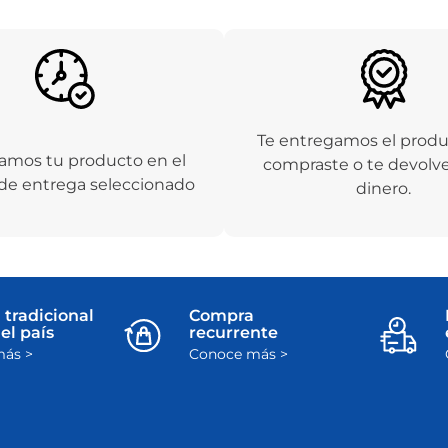
Te entregamos el prod
amos tu producto en el
compraste o te devolv
de entrega seleccionado
dinero.
 tradicional
Compra
el país
recurrente
ás >
Conoce más >