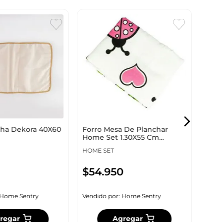
Forr
Kaza
KAZ
cha Dekora 40X60
Forro Mesa De Planchar
$
4
Home Set 1.30X55 Cm
Plastico
HOME SET
$
54
.
950
Vendi
Home Sentry
Vendido por:
Home Sentry
regar
Agregar