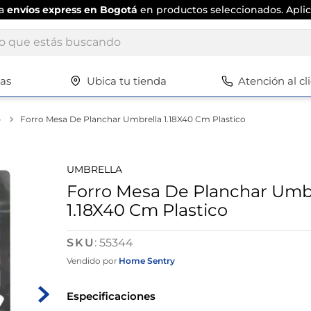
ta
envíos express en Bogotá
en productos seleccionados. Aplic
ue estás buscando
tas
Ubica tu tienda
Atención al cl
Términos más buscados
1
.
scrub daddy
o
Forro Mesa De Planchar Umbrella 1.18X40 Cm Plastico
2
.
escritorio
3
.
vajilla
UMBRELLA
4
.
silla
Forro Mesa De Planchar Umb
1.18X40 Cm Plastico
5
.
closet
6
.
espejo
:
55344
7
.
vajillas
Vendido por
Home Sentry
8
.
cafetera
Especificaciones
9
.
zapatero