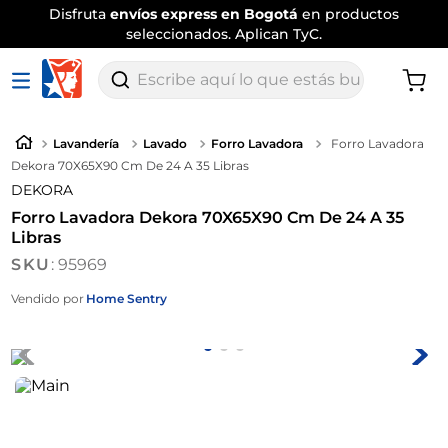
Disfruta
envíos express en Bogotá
en productos
seleccionados. Aplican TyC.
Escribe aquí lo que estás buscando
Lavandería
Lavado
Forro Lavadora
Forro Lavadora
Dekora 70X65X90 Cm De 24 A 35 Libras
DEKORA
Forro Lavadora Dekora 70X65X90 Cm De 24 A 35
Libras
:
95969
Vendido por
Home Sentry