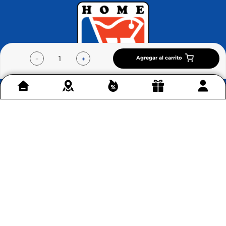
Agregar al carrito
－
＋
Contáctenos
+
Acerca de Home Sentry
+
Permítenos ayudarte
+