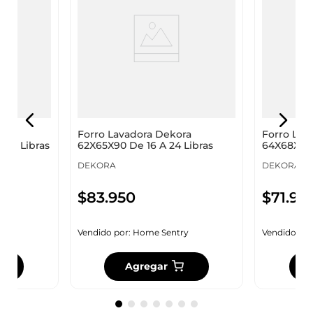
ra
Forro Lavadora Dekora
Forro Lav
 35 Libras
62X65X90 De 16 A 24 Libras
64X68X90 
DEKORA
DEKORA
$
83
.
950
$
71
.
95
y
Vendido por:
Home Sentry
Vendido por
Agregar